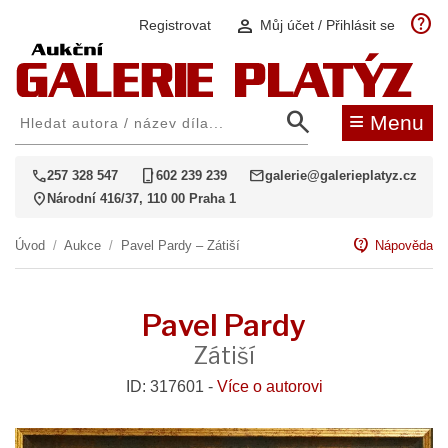
help
person
Registrovat
Můj účet / Přihlásit se
search
≡
Menu
call
phone_iphone
mail
257 328 547
602 239 239
galerie@galerieplatyz.cz
location_on
Národní 416/37, 110 00 Praha 1
contact_support
Úvod
/
Aukce
/
Pavel Pardy – Zátiší
Nápověda
Pavel Pardy
Zátiší
ID: 317601 -
Více o autorovi