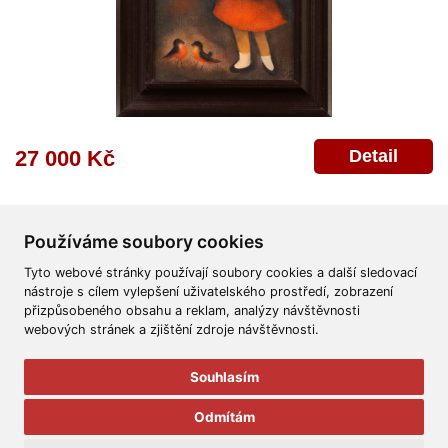
Detail
27 000 Kč
Používáme soubory cookies
Tyto webové stránky používají soubory cookies a další sledovací
nástroje s cílem vylepšení uživatelského prostředí, zobrazení
přizpůsobeného obsahu a reklam, analýzy návštěvnosti
Všeobecné obchodní podmínky
Reklamační řád
Ochrana osobních údajů
webových stránek a zjištění zdroje návštěvnosti.
Poskytnutí osobních údajů
Deklarace o ochraně os. údajů
Nápověda
Mapa
Souhlasím
© 2011-2026
Aukční Galerie Platýz
Odmítám
Všechna práva vyhrazena.