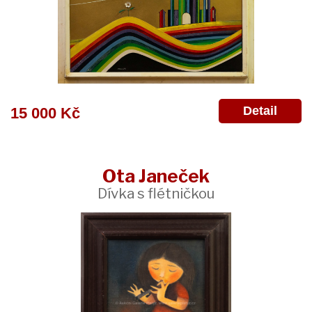
Detail
15 000 Kč
Ota Janeček
Dívka s flétničkou