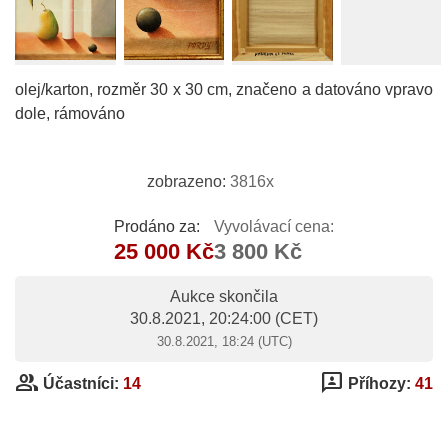
olej/karton, rozměr 30 x 30 cm, značeno a datováno vpravo
dole, rámováno
zobrazeno:
3816x
Prodáno za:
Vyvolávací cena:
25 000 Kč
3 800 Kč
Aukce skončila
30.8.2021, 20:24:00
(CET)
30.8.2021, 18:24 (UTC)
group
3p
Účastníci:
14
Příhozy:
41