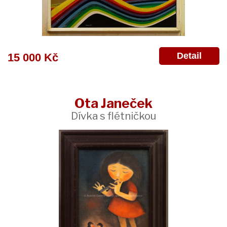
Detail
15 000 Kč
Ota Janeček
Dívka s flétničkou