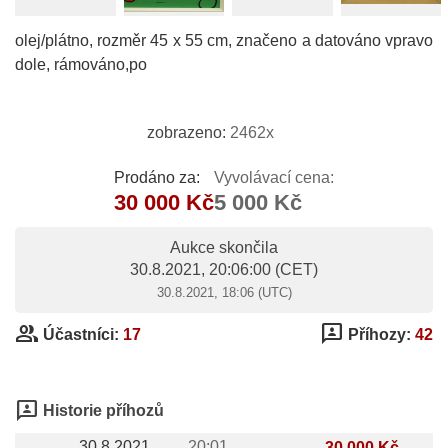
olej/plátno, rozměr 45 x 55 cm, značeno a datováno vpravo
dole, rámováno,po
zobrazeno:
2462x
Prodáno za:
Vyvolávací cena:
30 000 Kč
5 000 Kč
Aukce skončila
30.8.2021, 20:06:00
(CET)
30.8.2021, 18:06 (UTC)
group
3p
Účastníci:
17
Příhozy:
42
3p
Historie příhozů
30.8.2021
20:01
30 000 Kč