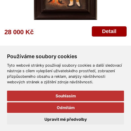
Detail
28 000 Kč
Používáme soubory cookies
Tyto webové stránky používají soubory cookies a další sledovací
nástroje s cílem vylepšení uživatelského prostředí, zobrazení
přizpůsobeného obsahu a reklam, analýzy návštěvnosti
Všeobecné obchodní podmínky
Reklamační řád
Ochrana osobních údajů
webových stránek a zjištění zdroje návštěvnosti.
Poskytnutí osobních údajů
Deklarace o ochraně os. údajů
Nápověda
Mapa
Souhlasím
© 2011-2026
Aukční Galerie Platýz
Odmítám
Všechna práva vyhrazena.
Upravit mé předvolby