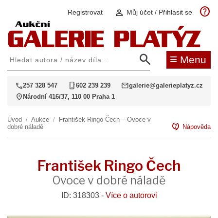
help
person
Registrovat
Můj účet / Přihlásit se
search
≡
Menu
call
phone_iphone
mail
257 328 547
602 239 239
galerie@galerieplatyz.cz
location_on
Národní 416/37, 110 00 Praha 1
Úvod
/
Aukce
/
František Ringo Čech – Ovoce v
contact_support
dobré náladě
Nápověda
František Ringo Čech
Ovoce v dobré náladě
ID: 318303 -
Více o autorovi