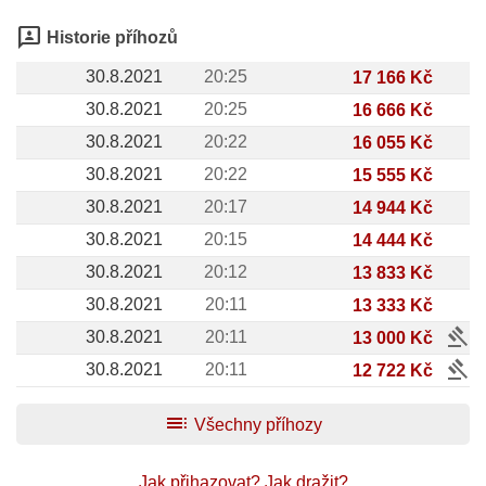
3p
Historie příhozů
30.8.2021
20:25
17 166 Kč
30.8.2021
20:25
16 666 Kč
30.8.2021
20:22
16 055 Kč
30.8.2021
20:22
15 555 Kč
30.8.2021
20:17
14 944 Kč
30.8.2021
20:15
14 444 Kč
30.8.2021
20:12
13 833 Kč
30.8.2021
20:11
13 333 Kč
gavel
30.8.2021
20:11
13 000 Kč
gavel
30.8.2021
20:11
12 722 Kč
toc
Všechny příhozy
Jak přihazovat?
Jak dražit?