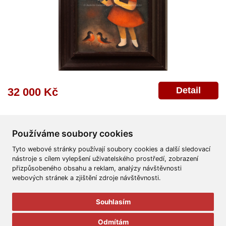
Detail
32 000 Kč
Používáme soubory cookies
Tyto webové stránky používají soubory cookies a další sledovací
nástroje s cílem vylepšení uživatelského prostředí, zobrazení
přizpůsobeného obsahu a reklam, analýzy návštěvnosti
Všeobecné obchodní podmínky
Reklamační řád
Ochrana osobních údajů
webových stránek a zjištění zdroje návštěvnosti.
Poskytnutí osobních údajů
Deklarace o ochraně os. údajů
Nápověda
Mapa
Souhlasím
© 2011-2026
Aukční Galerie Platýz
Odmítám
Všechna práva vyhrazena.