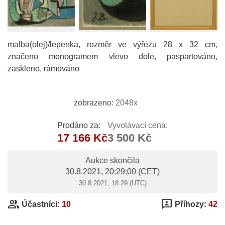
malba(olej)/lepenka, rozměr ve výřezu 28 x 32 cm,
značeno monogramem vlevo dole, paspartováno,
zaskleno, rámováno
zobrazeno:
2048x
Prodáno za:
Vyvolávací cena:
17 166 Kč
3 500 Kč
Aukce skončila
30.8.2021, 20:29:00
(CET)
30.8.2021, 18:29 (UTC)
group
3p
Účastníci:
10
Příhozy:
42