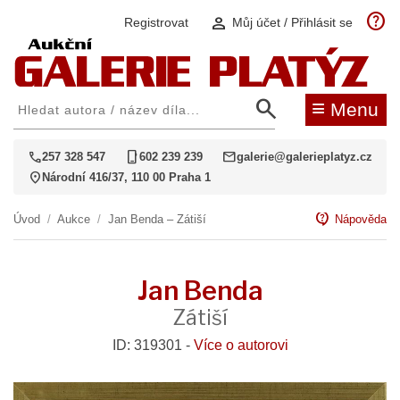
help
person
Registrovat
Můj účet / Přihlásit se
search
≡
Menu
call
phone_iphone
mail
257 328 547
602 239 239
galerie@galerieplatyz.cz
location_on
Národní 416/37, 110 00 Praha 1
contact_support
Úvod
/
Aukce
/
Jan Benda – Zátiší
Nápověda
Jan Benda
Zátiší
ID: 319301 -
Více o autorovi