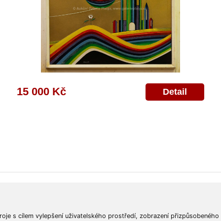
15 000 Kč
Detail
ajů
Poskytnutí osobních údajů
Deklarace o ochraně os. údajů
Nápověda
Mapa
roje s cílem vylepšení uživatelského prostředí, zobrazení přizpůsobeného