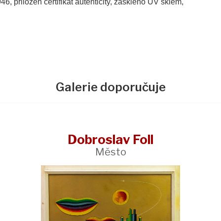
46, přiložen certifikát autenticity, zaskleno UV sklem,
Galerie doporučuje
Dobroslav Foll
Město