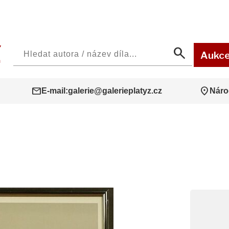
search
Aukc
mail
location_on
E-mail:
galerie@galerieplatyz.cz
Náro