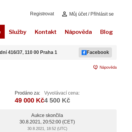
person
Registrovat
Můj účet / Přihlásit se
e
Služby
Kontakt
Nápověda
Blog
dní 416/37, 110 00 Praha 1
Facebook
contact_support
Nápověda
Prodáno za:
Vyvolávací cena:
49 000 Kč
4 500 Kč
Aukce skončila
30.8.2021, 20:52:00
(CET)
30.8.2021, 18:52 (UTC)