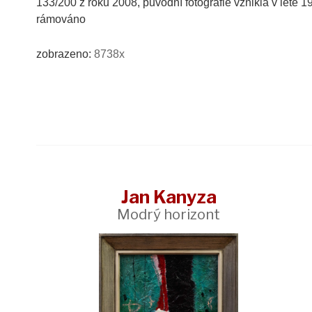
133/200 z roku 2008, původní fotografie vznikla v létě 19
rámováno
zobrazeno:
8738x
Jan Kanyza
Modrý horizont