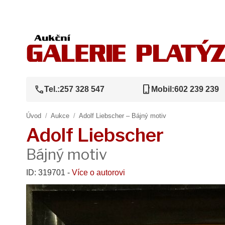
call
phone_iphone
Tel.:
257 328 547
Mobil:
602 239 239
Úvod
/
Aukce
/
Adolf Liebscher – Bájný motiv
Adolf Liebscher
Bájný motiv
ID: 319701 -
Více o autorovi