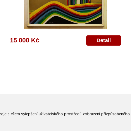
15 000 Kč
Detail
ajů
Poskytnutí osobních údajů
Deklarace o ochraně os. údajů
Nápověda
Mapa
roje s cílem vylepšení uživatelského prostředí, zobrazení přizpůsobeného