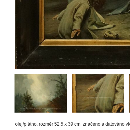
olej/plátno, rozměr 52,5 x 39 cm, značeno a datováno v