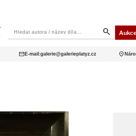
search
Aukc
mail
location_on
E-mail:
galerie@galerieplatyz.cz
Náro