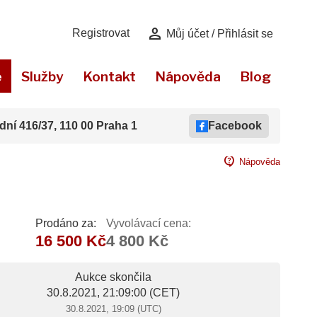
person
Registrovat
Můj účet / Přihlásit se
e
Služby
Kontakt
Nápověda
Blog
dní 416/37, 110 00 Praha 1
Facebook
contact_support
Nápověda
Prodáno za:
Vyvolávací cena:
16 500 Kč
4 800 Kč
Aukce skončila
30.8.2021, 21:09:00
(CET)
30.8.2021, 19:09 (UTC)