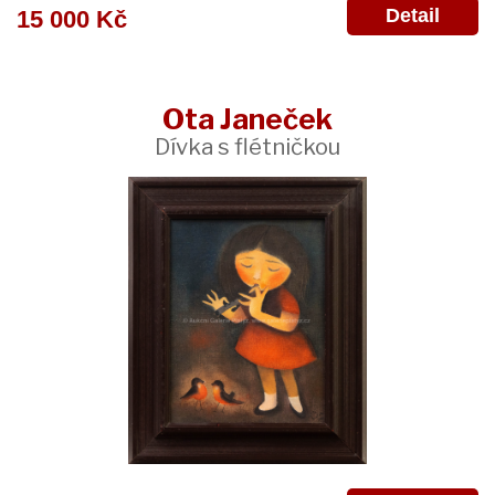
Detail
15 000 Kč
Ota Janeček
Dívka s flétničkou