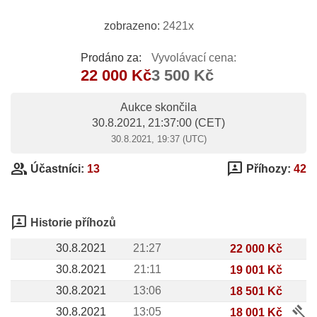
zobrazeno:
2421x
Prodáno za:
Vyvolávací cena:
22 000 Kč
3 500 Kč
Aukce skončila
30.8.2021, 21:37:00
(CET)
30.8.2021, 19:37 (UTC)
group
3p
Účastníci:
13
Příhozy:
42
3p
Historie příhozů
30.8.2021
21:27
22 000 Kč
30.8.2021
21:11
19 001 Kč
30.8.2021
13:06
18 501 Kč
gavel
30.8.2021
13:05
18 001 Kč