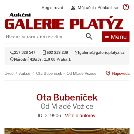
help
person
Registrovat
Můj účet / Přihlásit se
search
≡
Menu
call
phone_iphone
mail
257 328 547
602 239 239
galerie@galerieplatyz.cz
location_on
Národní 416/37, 110 00 Praha 1
contact_support
Úvod
/
Aukce
/
Ota Bubeníček – Od Mladé Vožice
Nápověda
Ota Bubeníček
Od Mladé Vožice
ID: 319906 -
Více o autorovi