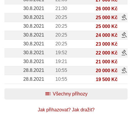
30.8.2021
21:30
26 000 Kč
gavel
30.8.2021
20:25
25 000 Kč
30.8.2021
20:25
25 000 Kč
gavel
30.8.2021
20:25
24 000 Kč
30.8.2021
20:25
23 000 Kč
gavel
30.8.2021
19:52
22 000 Kč
30.8.2021
19:21
21 000 Kč
gavel
28.8.2021
10:55
20 000 Kč
28.8.2021
10:55
19 500 Kč
toc
Všechny příhozy
Jak přihazovat?
Jak dražit?