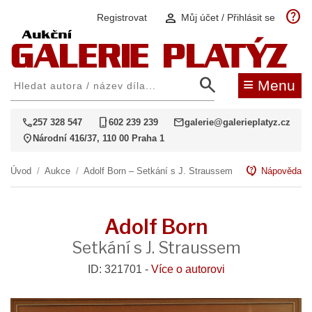
help
person
Registrovat
Můj účet / Přihlásit se
search
≡
Menu
call
phone_iphone
mail
257 328 547
602 239 239
galerie@galerieplatyz.cz
location_on
Národní 416/37, 110 00 Praha 1
contact_support
Úvod
/
Aukce
/
Adolf Born – Setkání s J. Straussem
Nápověda
Adolf Born
Setkání s J. Straussem
ID: 321701 -
Více o autorovi