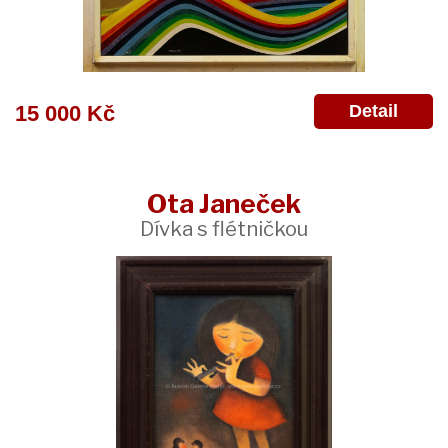
Detail
15 000 Kč
Ota Janeček
Dívka s flétničkou