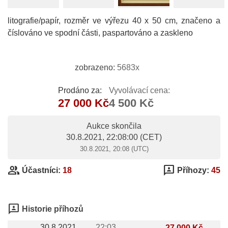
litografie/papír, rozměr ve výřezu 40 x 50 cm, značeno a
číslováno ve spodní části, paspartováno a zaskleno
zobrazeno:
5683x
Prodáno za:
Vyvolávací cena:
27 000 Kč
4 500 Kč
Aukce skončila
30.8.2021, 22:08:00
(CET)
30.8.2021, 20:08 (UTC)
group
3p
Účastníci:
18
Příhozy:
45
3p
Historie příhozů
30.8.2021
22:03
27 000 Kč