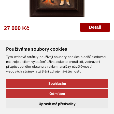
Detail
27 000 Kč
Používáme soubory cookies
Tyto webové stránky používají soubory cookies a další sledovací
nástroje s cílem vylepšení uživatelského prostředí, zobrazení
přizpůsobeného obsahu a reklam, analýzy návštěvnosti
Všeobecné obchodní podmínky
Reklamační řád
Ochrana osobních údajů
webových stránek a zjištění zdroje návštěvnosti.
Poskytnutí osobních údajů
Deklarace o ochraně os. údajů
Nápověda
Mapa
Souhlasím
© 2011-2026
Aukční Galerie Platýz
Odmítám
Všechna práva vyhrazena.
Upravit mé předvolby