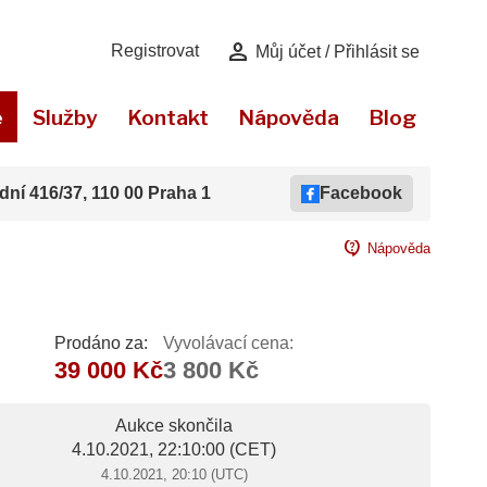
person
Registrovat
Můj účet / Přihlásit se
e
Služby
Kontakt
Nápověda
Blog
dní 416/37, 110 00 Praha 1
Facebook
contact_support
Nápověda
Prodáno za:
Vyvolávací cena:
39 000 Kč
3 800 Kč
Aukce skončila
4.10.2021, 22:10:00
(CET)
4.10.2021, 20:10 (UTC)