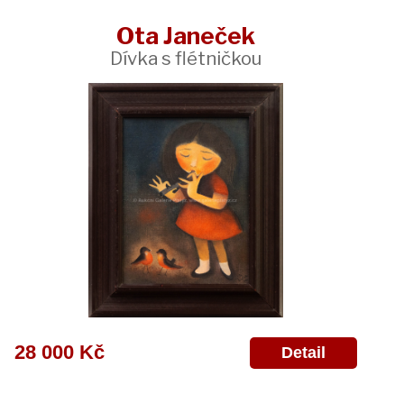
Ota Janeček
Dívka s flétničkou
28 000 Kč
Detail