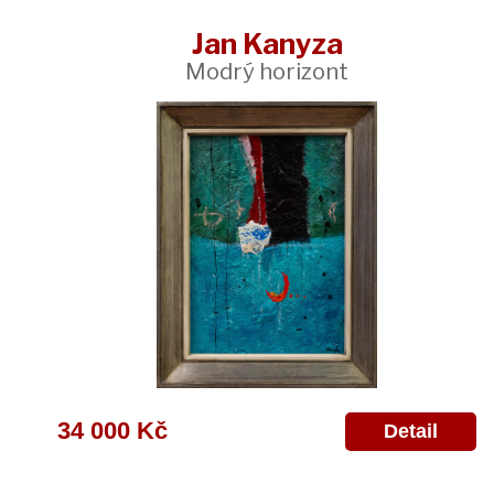
Jan Kanyza
Modrý horizont
34 000 Kč
Detail