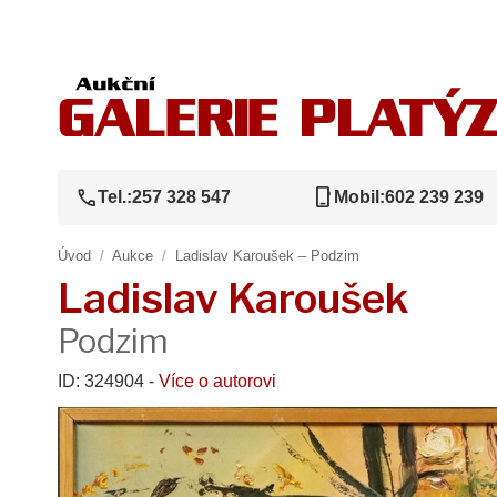
call
phone_iphone
Tel.:
257 328 547
Mobil:
602 239 239
Úvod
/
Aukce
/
Ladislav Karoušek – Podzim
Ladislav Karoušek
Podzim
ID: 324904 -
Více o autorovi