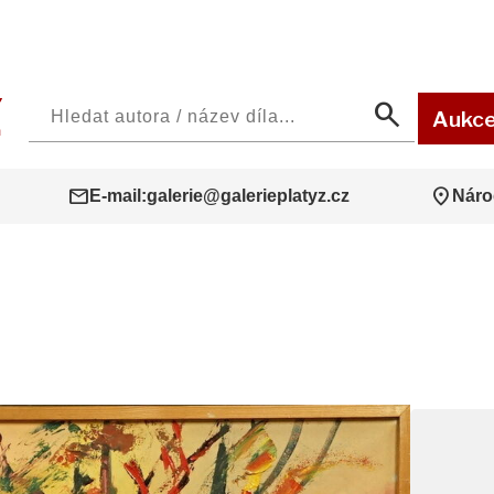
search
Aukc
mail
location_on
E-mail:
galerie@galerieplatyz.cz
Náro