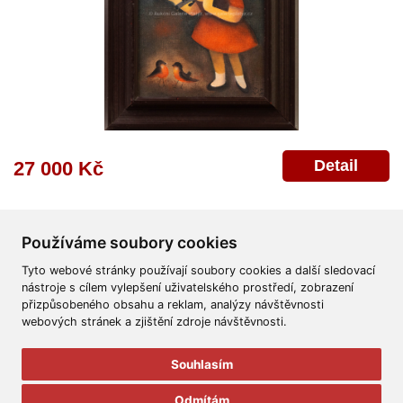
Detail
27 000 Kč
Používáme soubory cookies
Tyto webové stránky používají soubory cookies a další sledovací
nástroje s cílem vylepšení uživatelského prostředí, zobrazení
přizpůsobeného obsahu a reklam, analýzy návštěvnosti
Všeobecné obchodní podmínky
Reklamační řád
Ochrana osobních údajů
webových stránek a zjištění zdroje návštěvnosti.
Poskytnutí osobních údajů
Deklarace o ochraně os. údajů
Nápověda
Mapa
Souhlasím
© 2011-2026
Aukční Galerie Platýz
Odmítám