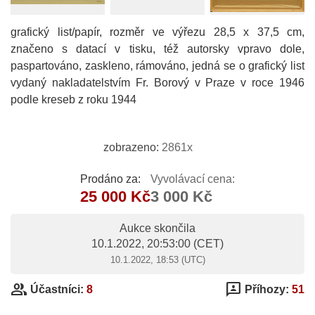
grafický list/papír, rozměr ve výřezu 28,5 x 37,5 cm,
značeno s datací v tisku, též autorsky vpravo dole,
paspartováno, zaskleno, rámováno, jedná se o grafický list
vydaný nakladatelstvím Fr. Borový v Praze v roce 1946
podle kreseb z roku 1944
zobrazeno:
2861x
Prodáno za:
Vyvolávací cena:
25 000 Kč
3 000 Kč
Aukce skončila
10.1.2022, 20:53:00
(CET)
10.1.2022, 18:53 (UTC)
group
3p
Účastníci:
8
Příhozy:
51