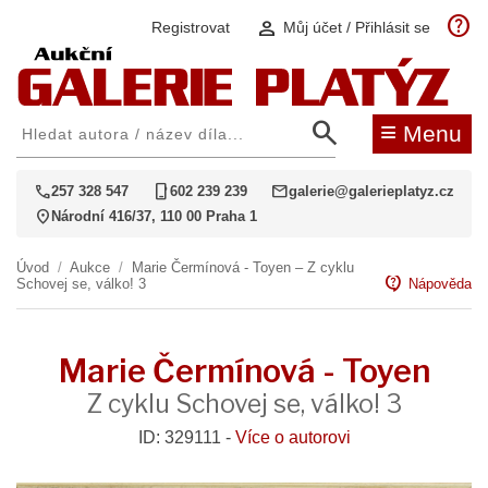
help
person
Registrovat
Můj účet / Přihlásit se
search
≡
Menu
call
phone_iphone
mail
257 328 547
602 239 239
galerie@galerieplatyz.cz
location_on
Národní 416/37, 110 00 Praha 1
Úvod
/
Aukce
/
Marie Čermínová - Toyen – Z cyklu
contact_support
Schovej se, válko! 3
Nápověda
Marie Čermínová - Toyen
Z cyklu Schovej se, válko! 3
ID: 329111 -
Více o autorovi