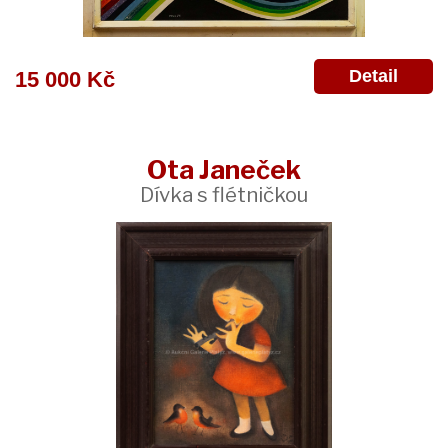
Detail
15 000 Kč
Ota Janeček
Dívka s flétničkou