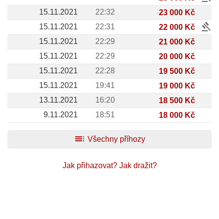
15.11.2021
22:32
23 000 Kč
gavel
15.11.2021
22:31
22 000 Kč
15.11.2021
22:29
21 000 Kč
15.11.2021
22:29
20 000 Kč
15.11.2021
22:28
19 500 Kč
15.11.2021
19:41
19 000 Kč
13.11.2021
16:20
18 500 Kč
9.11.2021
18:51
18 000 Kč
toc
Všechny příhozy
Jak přihazovat?
Jak dražit?