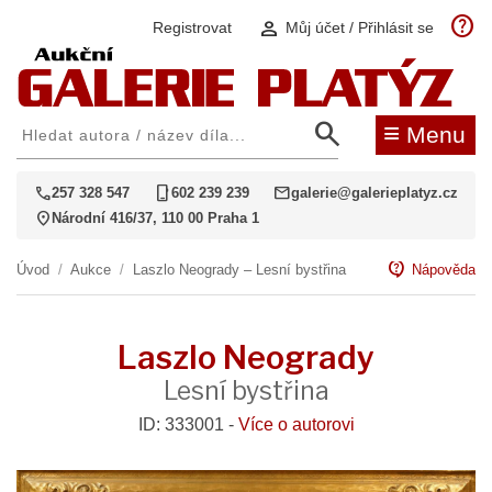
help
person
Registrovat
Můj účet / Přihlásit se
search
≡
Menu
call
phone_iphone
mail
257 328 547
602 239 239
galerie@galerieplatyz.cz
location_on
Národní 416/37, 110 00 Praha 1
contact_support
Úvod
/
Aukce
/
Laszlo Neogrady – Lesní bystřina
Nápověda
Laszlo Neogrady
Lesní bystřina
ID: 333001 -
Více o autorovi