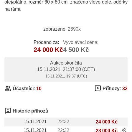
olej/plátno, rozměr 60 x 80 cm, značeno vlevo dole, oděrky
na rámu
zobrazeno:
2690x
Prodáno za:
Vyvolávací cena:
24 000 Kč
4 500 Kč
Aukce skončila
15.11.2021, 21:37:00
(CET)
15.11.2021, 19:37 (UTC)
group
3p
Účastníci:
10
Příhozy:
32
3p
Historie příhozů
15.11.2021
22:32
24 000 Kč
gavel
15.11.2021
22:32
23 000 Kč