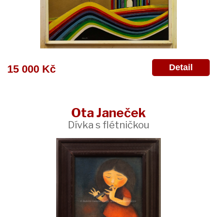
Detail
15 000 Kč
Ota Janeček
Dívka s flétničkou