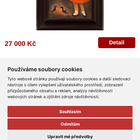
Detail
27 000 Kč
Používáme soubory cookies
Tyto webové stránky používají soubory cookies a další sledovací
nástroje s cílem vylepšení uživatelského prostředí, zobrazení
přizpůsobeného obsahu a reklam, analýzy návštěvnosti
Všeobecné obchodní podmínky
Reklamační řád
Ochrana osobních údajů
webových stránek a zjištění zdroje návštěvnosti.
Poskytnutí osobních údajů
Deklarace o ochraně os. údajů
Nápověda
Mapa
Souhlasím
© 2011-2026
Aukční Galerie Platýz
Odmítám
Všechna práva vyhrazena.
Upravit mé předvolby