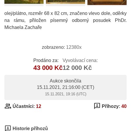
olej/plátno, rozměr 68 x 82 cm, značeno vlevo dole, oděrky
na rámu, přiložen písemný odborný posudek PhDr.
Michaela Zachaře
zobrazeno:
12380x
Prodáno za:
Vyvolávací cena:
43 000 Kč
12 000 Kč
Aukce skončila
15.11.2021, 21:16:00
(CET)
15.11.2021, 19:16 (UTC)
group
3p
Účastníci:
12
Příhozy:
40
3p
Historie příhozů