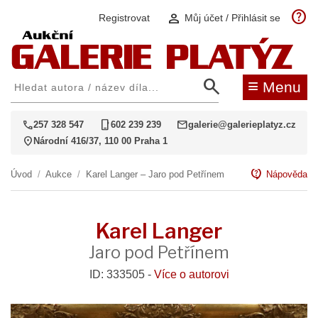
help
person
Registrovat
Můj účet / Přihlásit se
search
≡
Menu
call
phone_iphone
mail
257 328 547
602 239 239
galerie@galerieplatyz.cz
location_on
Národní 416/37, 110 00 Praha 1
contact_support
Úvod
/
Aukce
/
Karel Langer – Jaro pod Petřínem
Nápověda
Karel Langer
Jaro pod Petřínem
ID: 333505 -
Více o autorovi