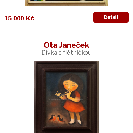
Detail
15 000 Kč
Ota Janeček
Dívka s flétničkou