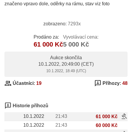
značeno vpravo dole, oděrky na rámu, stav viz foto
zobrazeno:
7293x
Prodáno za:
Vyvolávací cena:
61 000 Kč
5 000 Kč
Aukce skončila
10.1.2022, 20:49:00
(CET)
10.1.2022, 18:49 (UTC)
group
3p
Účastníci:
19
Příhozy:
48
3p
Historie příhozů
gavel
10.1.2022
21:43
61 000 Kč
10.1.2022
21:43
60 000 Kč