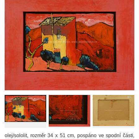
olej/sololit, rozměr 34 x 51 cm, pospáno ve spodní části,