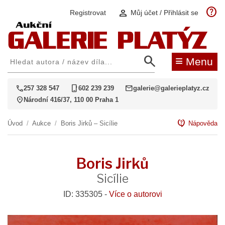
help
person
Registrovat
Můj účet / Přihlásit se
search
≡
Menu
call
phone_iphone
mail
257 328 547
602 239 239
galerie@galerieplatyz.cz
location_on
Národní 416/37, 110 00 Praha 1
contact_support
Úvod
/
Aukce
/
Boris Jirků – Sicílie
Nápověda
Boris Jirků
Sicílie
ID: 335305 -
Více o autorovi