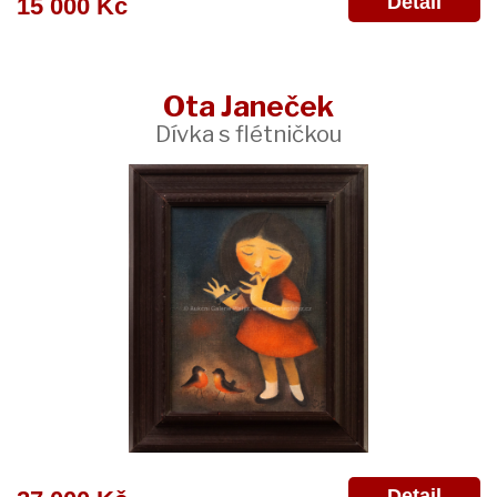
Detail
15 000 Kč
Ota Janeček
Dívka s flétničkou
Detail