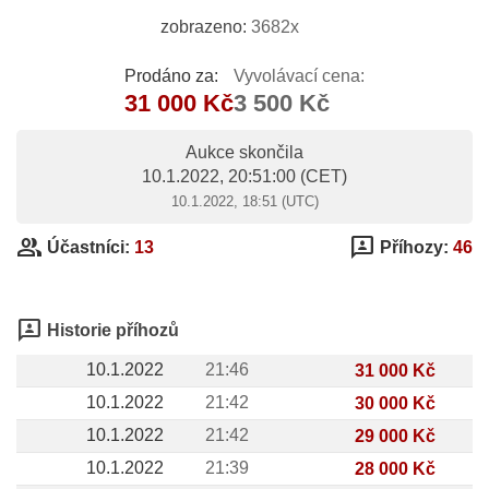
zobrazeno:
3682x
Prodáno za:
Vyvolávací cena:
31 000 Kč
3 500 Kč
Aukce skončila
10.1.2022, 20:51:00
(CET)
10.1.2022, 18:51 (UTC)
group
3p
Účastníci:
13
Příhozy:
46
3p
Historie příhozů
10.1.2022
21:46
31 000 Kč
10.1.2022
21:42
30 000 Kč
10.1.2022
21:42
29 000 Kč
10.1.2022
21:39
28 000 Kč