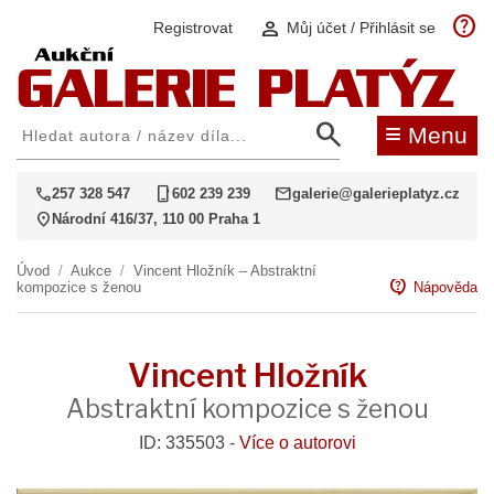
help
person
Registrovat
Můj účet / Přihlásit se
search
≡
Menu
call
phone_iphone
mail
257 328 547
602 239 239
galerie@galerieplatyz.cz
location_on
Národní 416/37, 110 00 Praha 1
Úvod
/
Aukce
/
Vincent Hložník – Abstraktní
contact_support
kompozice s ženou
Nápověda
Vincent Hložník
Abstraktní kompozice s ženou
ID: 335503 -
Více o autorovi