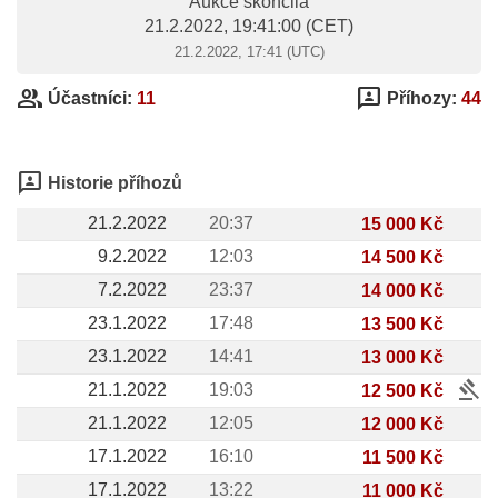
Aukce skončila
21.2.2022, 19:41:00
(CET)
21.2.2022, 17:41 (UTC)
group
3p
Účastníci:
11
Příhozy:
44
3p
Historie příhozů
21.2.2022
20:37
15 000 Kč
9.2.2022
12:03
14 500 Kč
7.2.2022
23:37
14 000 Kč
23.1.2022
17:48
13 500 Kč
23.1.2022
14:41
13 000 Kč
gavel
21.1.2022
19:03
12 500 Kč
21.1.2022
12:05
12 000 Kč
17.1.2022
16:10
11 500 Kč
17.1.2022
13:22
11 000 Kč