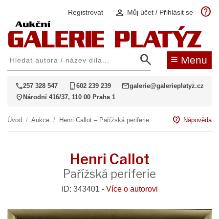
help
person
Registrovat
Můj účet / Přihlásit se
search
≡
Menu
call
phone_iphone
mail
257 328 547
602 239 239
galerie@galerieplatyz.cz
location_on
Národní 416/37, 110 00 Praha 1
contact_support
Úvod
/
Aukce
/
Henri Callot – Pařížská periferie
Nápověda
Henri Callot
Pařížská periferie
ID: 343401 -
Více o autorovi