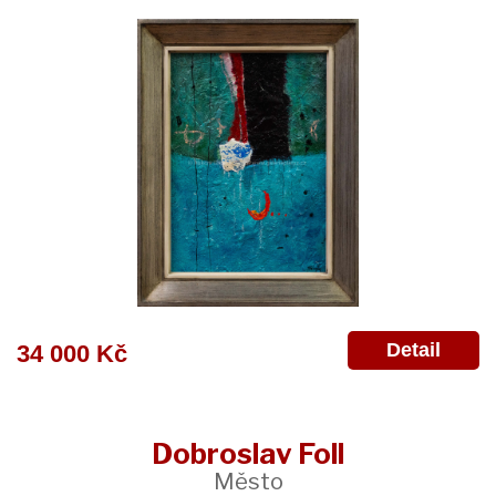
Detail
34 000 Kč
Dobroslav Foll
Město