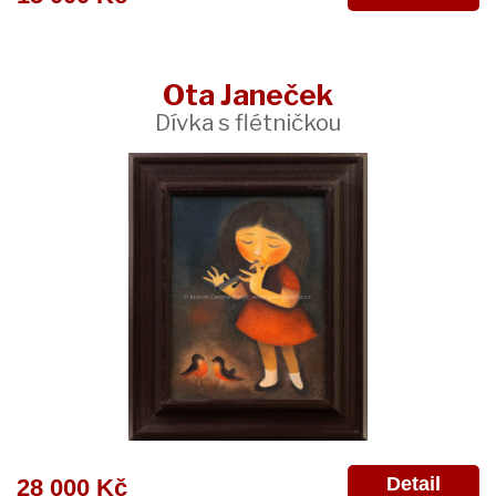
Ota Janeček
Dívka s flétničkou
Detail
28 000 Kč