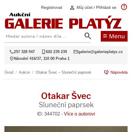
help
person
Registrovat
Můj účet / Přihlásit se
search
≡
Menu
call
phone_iphone
mail
257 328 547
602 239 239
galerie@galerieplatyz.cz
location_on
Národní 416/37, 110 00 Praha 1
contact_support
Úvod
/
Aukce
/
Otakar Švec – Sluneční paprsek
Nápověda
Otakar Švec
Sluneční paprsek
ID: 344702 -
Více o autorovi