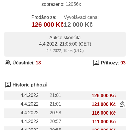
zobrazeno:
12056x
Prodáno za:
Vyvolávací cena:
126 000 Kč
12 000 Kč
Aukce skončila
4.4.2022, 21:05:00
(CET)
4.4.2022, 19:05 (UTC)
group
3p
Účastníci:
18
Příhozy:
93
3p
Historie příhozů
4.4.2022
21:01
126 000 Kč
gavel
4.4.2022
21:01
121 000 Kč
4.4.2022
20:58
116 000 Kč
4.4.2022
20:57
111 000 Kč