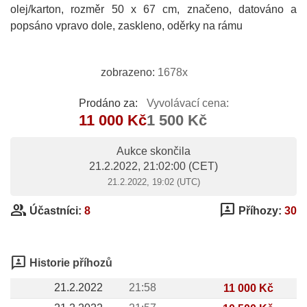
olej/karton, rozměr 50 x 67 cm, značeno, datováno a
popsáno vpravo dole, zaskleno, oděrky na rámu
zobrazeno:
1678x
Prodáno za:
Vyvolávací cena:
11 000 Kč
1 500 Kč
Aukce skončila
21.2.2022, 21:02:00
(CET)
21.2.2022, 19:02 (UTC)
group
3p
Účastníci:
8
Příhozy:
30
3p
Historie příhozů
21.2.2022
21:58
11 000 Kč