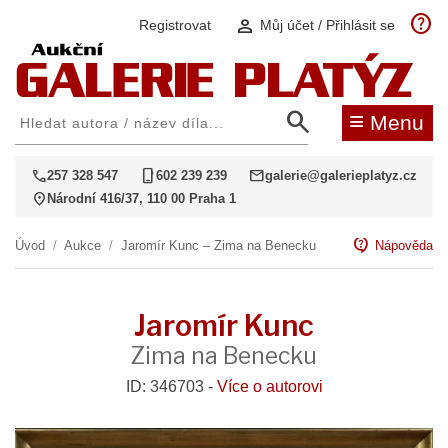
help
person
Registrovat
Můj účet / Přihlásit se
search
≡
Menu
call
phone_iphone
mail
257 328 547
602 239 239
galerie@galerieplatyz.cz
location_on
Národní 416/37, 110 00 Praha 1
contact_support
Úvod
/
Aukce
/
Jaromír Kunc – Zima na Benecku
Nápověda
Jaromír Kunc
Zima na Benecku
ID: 346703 -
Více o autorovi