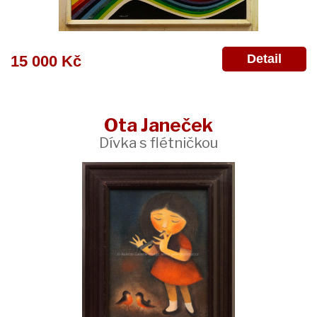
Detail
15 000 Kč
Ota Janeček
Dívka s flétničkou