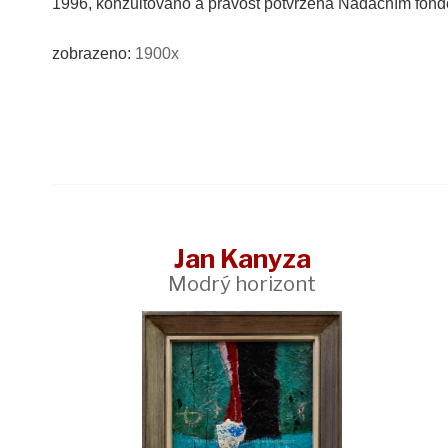
1996, konzultováno a pravost potvrzena Nadačním fo
zobrazeno:
1900x
Jan Kanyza
Modrý horizont