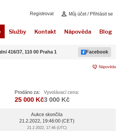
person
Registrovat
Můj účet / Přihlásit se
e
Služby
Kontakt
Nápověda
Blog
dní 416/37, 110 00 Praha 1
Facebook
contact_support
Nápověda
Prodáno za:
Vyvolávací cena:
25 000 Kč
3 000 Kč
Aukce skončila
21.2.2022, 19:46:00
(CET)
21.2.2022, 17:46 (UTC)