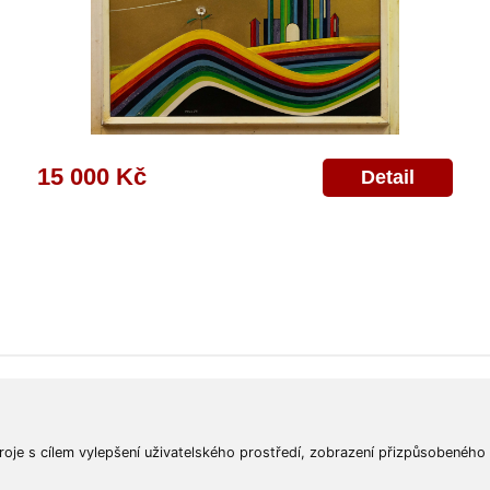
15 000 Kč
Detail
ajů
Poskytnutí osobních údajů
Deklarace o ochraně os. údajů
Nápověda
Mapa
roje s cílem vylepšení uživatelského prostředí, zobrazení přizpůsobeného