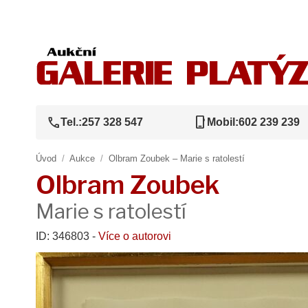
call
phone_iphone
Tel.:
257 328 547
Mobil:
602 239 239
Úvod
/
Aukce
/
Olbram Zoubek – Marie s ratolestí
Olbram Zoubek
Marie s ratolestí
ID: 346803 -
Více o autorovi