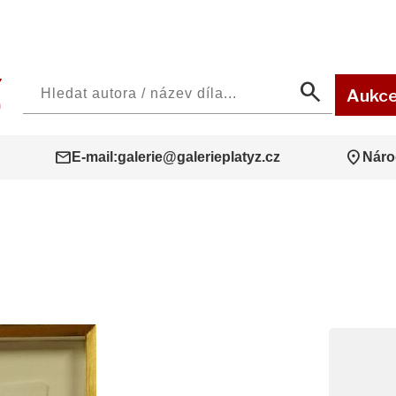
search
Aukc
mail
location_on
E-mail:
galerie@galerieplatyz.cz
Náro