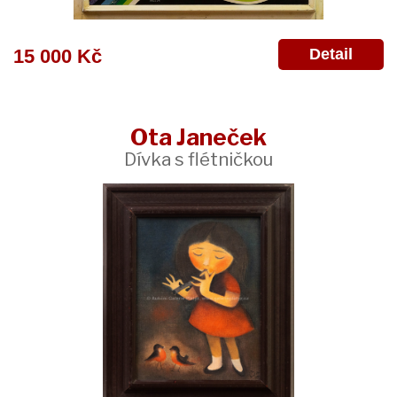
Detail
15 000 Kč
Ota Janeček
Dívka s flétničkou