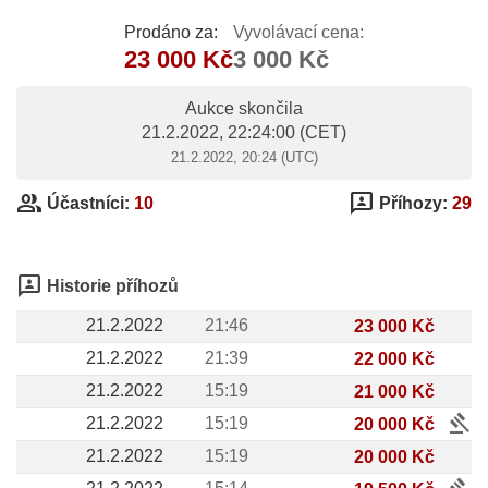
Prodáno za:
Vyvolávací cena:
23 000 Kč
3 000 Kč
Aukce skončila
21.2.2022, 22:24:00
(CET)
21.2.2022, 20:24 (UTC)
group
3p
Účastníci:
10
Příhozy:
29
3p
Historie příhozů
21.2.2022
21:46
23 000 Kč
21.2.2022
21:39
22 000 Kč
21.2.2022
15:19
21 000 Kč
gavel
21.2.2022
15:19
20 000 Kč
21.2.2022
15:19
20 000 Kč