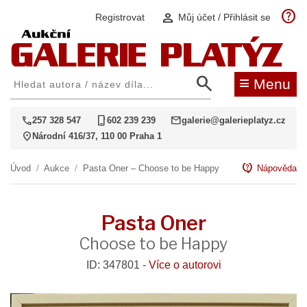
help
person
Registrovat
Můj účet / Přihlásit se
search
≡
Menu
call
phone_iphone
mail
257 328 547
602 239 239
galerie@galerieplatyz.cz
location_on
Národní 416/37, 110 00 Praha 1
contact_support
Úvod
/
Aukce
/
Pasta Oner – Choose to be Happy
Nápověda
Pasta Oner
Choose to be Happy
ID: 347801 -
Více o autorovi