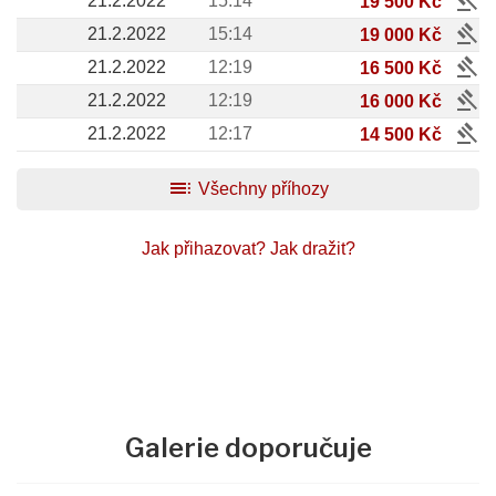
gavel
21.2.2022
15:14
19 500 Kč
gavel
21.2.2022
15:14
19 000 Kč
gavel
21.2.2022
12:19
16 500 Kč
gavel
21.2.2022
12:19
16 000 Kč
gavel
21.2.2022
12:17
14 500 Kč
toc
Všechny příhozy
Jak přihazovat?
Jak dražit?
Galerie doporučuje