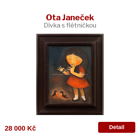
Ota Janeček
Dívka s flétničkou
Detail
28 000 Kč