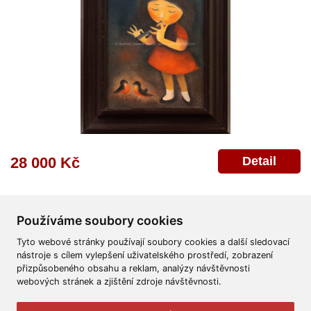
Detail
28 000 Kč
Používáme soubory cookies
Tyto webové stránky používají soubory cookies a další sledovací
nástroje s cílem vylepšení uživatelského prostředí, zobrazení
přizpůsobeného obsahu a reklam, analýzy návštěvnosti
Všeobecné obchodní podmínky
Reklamační řád
Ochrana osobních údajů
webových stránek a zjištění zdroje návštěvnosti.
Poskytnutí osobních údajů
Deklarace o ochraně os. údajů
Nápověda
Mapa