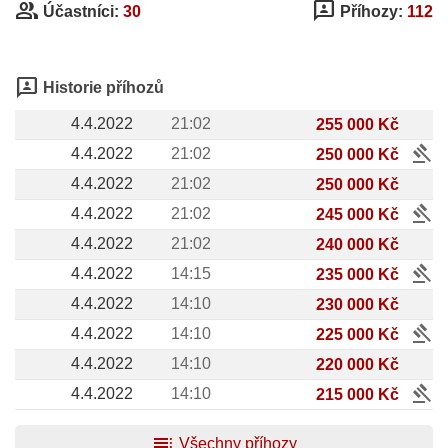
group
3p
Účastníci:
30
Příhozy:
112
3p
Historie příhozů
4.4.2022
21:02
255 000 Kč
gavel
4.4.2022
21:02
250 000 Kč
4.4.2022
21:02
250 000 Kč
gavel
4.4.2022
21:02
245 000 Kč
4.4.2022
21:02
240 000 Kč
gavel
4.4.2022
14:15
235 000 Kč
4.4.2022
14:10
230 000 Kč
gavel
4.4.2022
14:10
225 000 Kč
4.4.2022
14:10
220 000 Kč
gavel
4.4.2022
14:10
215 000 Kč
toc
Všechny příhozy