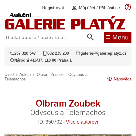
help
person
Registrovat
Můj účet / Přihlásit se
search
≡
Menu
call
phone_iphone
mail
257 328 547
602 239 239
galerie@galerieplatyz.cz
location_on
Národní 416/37, 110 00 Praha 1
Úvod
/
Aukce
/
Olbram Zoubek – Odyseus a
contact_support
Telemachos
Nápověda
Olbram Zoubek
Odyseus a Telemachos
ID: 350702 -
Více o autorovi