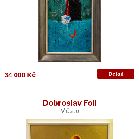
Detail
34 000 Kč
Dobroslav Foll
Město