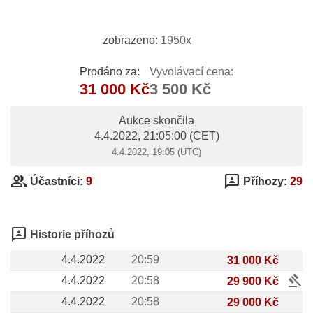
zobrazeno:
1950x
Prodáno za:
Vyvolávací cena:
31 000 Kč
3 500 Kč
Aukce skončila
4.4.2022, 21:05:00
(CET)
4.4.2022, 19:05 (UTC)
group
3p
Účastníci:
9
Příhozy:
29
3p
Historie příhozů
4.4.2022
20:59
31 000 Kč
gavel
4.4.2022
20:58
29 900 Kč
4.4.2022
20:58
29 000 Kč