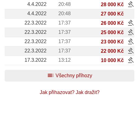
gavel
4.4.2022
20:48
28 000 Kč
4.4.2022
20:48
27 000 Kč
gavel
22.3.2022
17:37
26 000 Kč
gavel
22.3.2022
17:37
25 000 Kč
gavel
22.3.2022
17:37
23 000 Kč
gavel
22.3.2022
17:37
22 000 Kč
gavel
17.3.2022
13:12
10 000 Kč
toc
Všechny příhozy
Jak přihazovat?
Jak dražit?