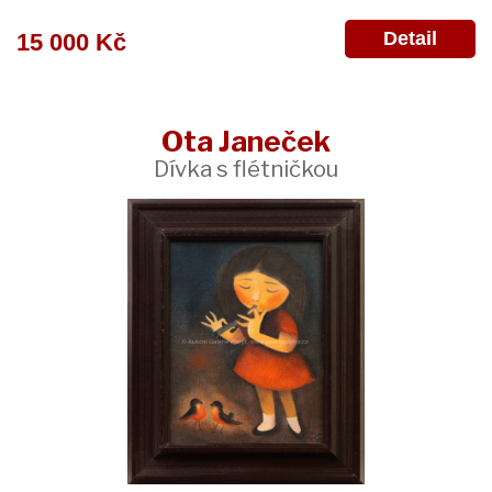
Detail
15 000 Kč
Ota Janeček
Dívka s flétničkou