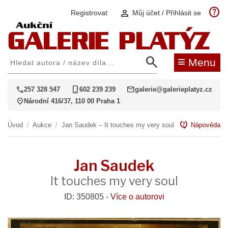
help
person
Registrovat
Můj účet / Přihlásit se
search
≡
Menu
call
phone_iphone
mail
257 328 547
602 239 239
galerie@galerieplatyz.cz
location_on
Národní 416/37, 110 00 Praha 1
contact_support
Úvod
/
Aukce
/
Jan Saudek – It touches my very soul
Nápověda
Jan Saudek
It touches my very soul
ID: 350805 -
Více o autorovi