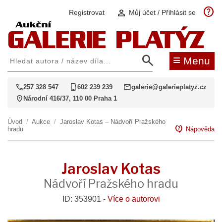
help
person
Registrovat
Můj účet / Přihlásit se
search
≡
Menu
call
phone_iphone
mail
257 328 547
602 239 239
galerie@galerieplatyz.cz
location_on
Národní 416/37, 110 00 Praha 1
Úvod
/
Aukce
/
Jaroslav Kotas – Nádvoří Pražského
contact_support
hradu
Nápověda
Jaroslav Kotas
Nádvoří Pražského hradu
ID: 353901 -
Více o autorovi