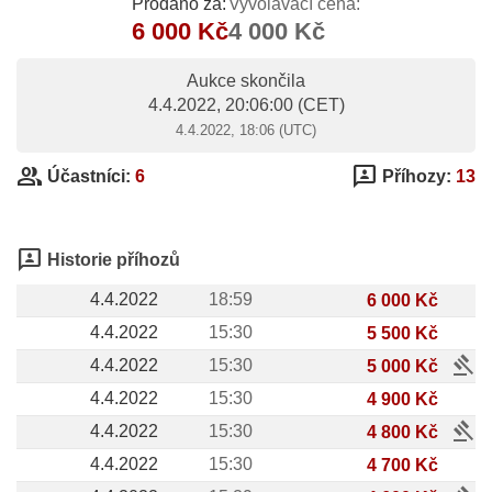
Prodáno za:
Vyvolávací cena:
6 000 Kč
4 000 Kč
Aukce skončila
4.4.2022, 20:06:00
(CET)
4.4.2022, 18:06 (UTC)
group
3p
Účastníci:
6
Příhozy:
13
3p
Historie příhozů
4.4.2022
18:59
6 000 Kč
4.4.2022
15:30
5 500 Kč
gavel
4.4.2022
15:30
5 000 Kč
4.4.2022
15:30
4 900 Kč
gavel
4.4.2022
15:30
4 800 Kč
4.4.2022
15:30
4 700 Kč