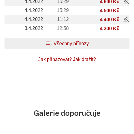
gavel
4.4.2022
15:29
4 600 Kč
4.4.2022
15:29
4 500 Kč
gavel
4.4.2022
11:12
4 400 Kč
3.4.2022
12:58
4 300 Kč
toc
Všechny příhozy
Jak přihazovat?
Jak dražit?
Galerie doporučuje