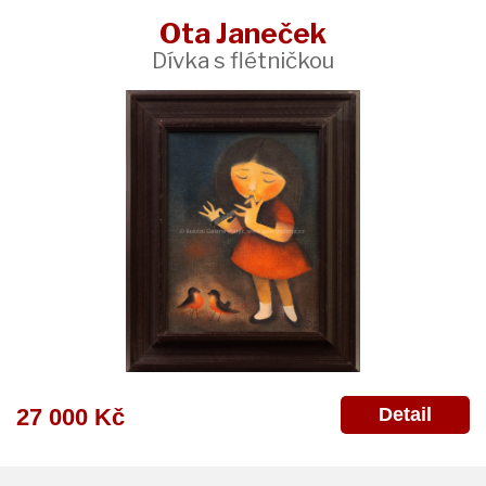
Ota Janeček
Dívka s flétničkou
Detail
27 000 Kč