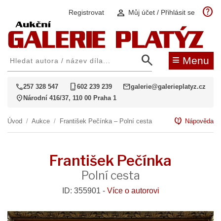
help
person
Registrovat
Můj účet / Přihlásit se
search
≡
Menu
call
phone_iphone
mail
257 328 547
602 239 239
galerie@galerieplatyz.cz
location_on
Národní 416/37, 110 00 Praha 1
contact_support
Úvod
/
Aukce
/
František Pečínka – Polní cesta
Nápověda
František Pečínka
Polní cesta
ID: 355901 -
Více o autorovi