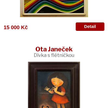
Detail
15 000 Kč
Ota Janeček
Dívka s flétničkou