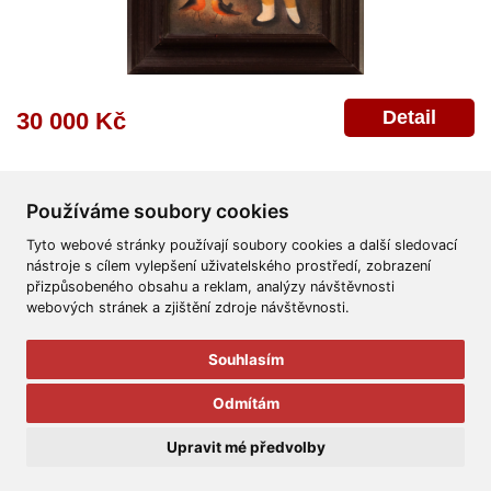
Detail
30 000 Kč
Používáme soubory cookies
Tyto webové stránky používají soubory cookies a další sledovací
nástroje s cílem vylepšení uživatelského prostředí, zobrazení
přizpůsobeného obsahu a reklam, analýzy návštěvnosti
Všeobecné obchodní podmínky
Reklamační řád
Ochrana osobních údajů
webových stránek a zjištění zdroje návštěvnosti.
Poskytnutí osobních údajů
Deklarace o ochraně os. údajů
Nápověda
Mapa
Souhlasím
© 2011-2026
Aukční Galerie Platýz
Odmítám
Všechna práva vyhrazena.
Upravit mé předvolby