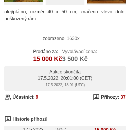
olej/plátno, rozměr 40 x 50 cm, značeno vlevo dole,
poškozený rám
zobrazeno:
1630x
Prodáno za:
Vyvolávací cena:
15 000 Kč
3 500 Kč
Aukce skončila
17.5.2022, 20:01:00
(CET)
17.5.2022, 18:01 (UTC)
group
3p
Účastníci:
9
Příhozy:
37
3p
Historie příhozů
17.5.2022
19:57
15 000 Kč