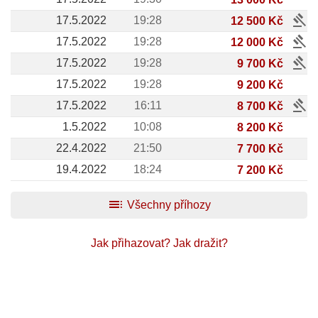
gavel
17.5.2022
19:28
12 500 Kč
gavel
17.5.2022
19:28
12 000 Kč
gavel
17.5.2022
19:28
9 700 Kč
17.5.2022
19:28
9 200 Kč
gavel
17.5.2022
16:11
8 700 Kč
1.5.2022
10:08
8 200 Kč
22.4.2022
21:50
7 700 Kč
19.4.2022
18:24
7 200 Kč
toc
Všechny příhozy
Jak přihazovat?
Jak dražit?