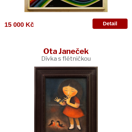
Detail
15 000 Kč
Ota Janeček
Dívka s flétničkou