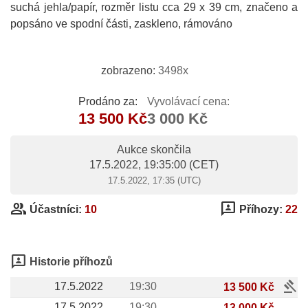
suchá jehla/papír, rozměr listu cca 29 x 39 cm, značeno a
popsáno ve spodní části, zaskleno, rámováno
zobrazeno:
3498x
Prodáno za:
Vyvolávací cena:
13 500 Kč
3 000 Kč
Aukce skončila
17.5.2022, 19:35:00
(CET)
17.5.2022, 17:35 (UTC)
group
3p
Účastníci:
10
Příhozy:
22
3p
Historie příhozů
gavel
17.5.2022
19:30
13 500 Kč
17.5.2022
19:30
13 000 Kč