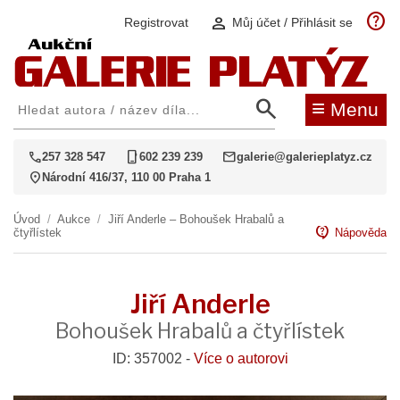
help
person
Registrovat
Můj účet / Přihlásit se
search
≡
Menu
call
phone_iphone
mail
257 328 547
602 239 239
galerie@galerieplatyz.cz
location_on
Národní 416/37, 110 00 Praha 1
Úvod
/
Aukce
/
Jiří Anderle – Bohoušek Hrabalů a
contact_support
čtyřlístek
Nápověda
Jiří Anderle
Bohoušek Hrabalů a čtyřlístek
ID: 357002 -
Více o autorovi