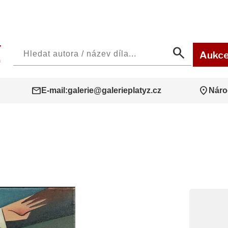
search
Aukc
mail
location_on
E-mail:
galerie@galerieplatyz.cz
Náro