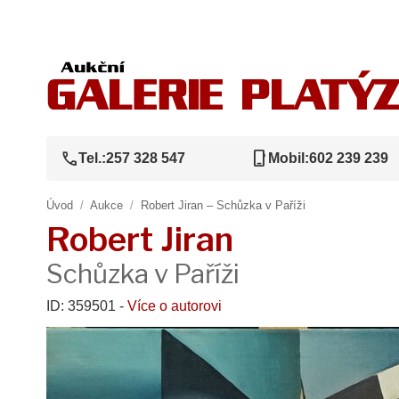
call
phone_iphone
Tel.:
257 328 547
Mobil:
602 239 239
Úvod
/
Aukce
/
Robert Jiran – Schůzka v Paříži
Robert Jiran
Schůzka v Paříži
ID: 359501 -
Více o autorovi