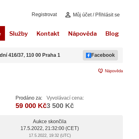
person
Registrovat
Můj účet / Přihlásit se
e
Služby
Kontakt
Nápověda
Blog
dní 416/37, 110 00 Praha 1
Facebook
contact_support
Nápověda
Prodáno za:
Vyvolávací cena:
59 000 Kč
3 500 Kč
Aukce skončila
17.5.2022, 21:32:00
(CET)
17.5.2022, 19:32 (UTC)