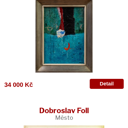
Detail
34 000 Kč
Dobroslav Foll
Město