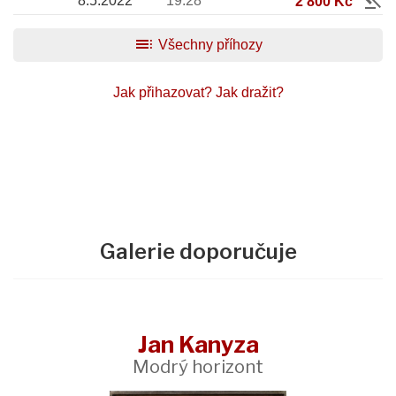
gavel
8.5.2022
19:28
2 800 Kč
toc
Všechny příhozy
Jak přihazovat?
Jak dražit?
Galerie doporučuje
Jan Kanyza
Modrý horizont