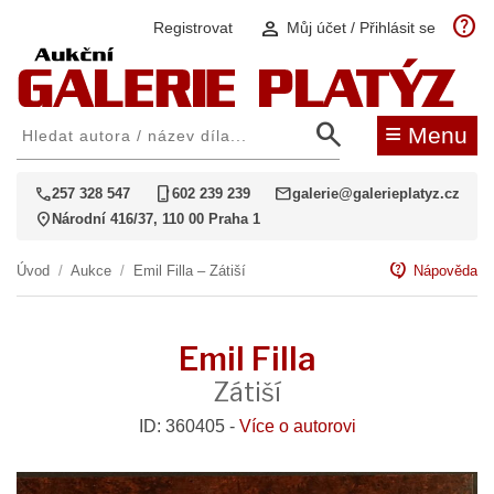
help
person
Registrovat
Můj účet / Přihlásit se
search
≡
Menu
call
phone_iphone
mail
257 328 547
602 239 239
galerie@galerieplatyz.cz
location_on
Národní 416/37, 110 00 Praha 1
contact_support
Úvod
/
Aukce
/
Emil Filla – Zátiší
Nápověda
Emil Filla
Zátiší
ID: 360405 -
Více o autorovi