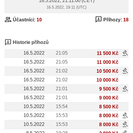
16.5.2022, 21:11:00
(CET)
16.5.2022, 19:11 (UTC)
group
3p
Účastníci:
10
Příhozy:
18
3p
Historie příhozů
gavel
16.5.2022
21:05
11 500 Kč
16.5.2022
21:05
11 000 Kč
gavel
16.5.2022
21:02
10 500 Kč
16.5.2022
21:02
10 000 Kč
gavel
16.5.2022
21:01
9 500 Kč
16.5.2022
21:01
9 000 Kč
10.5.2022
15:54
8 500 Kč
gavel
10.5.2022
15:53
8 000 Kč
gavel
10.5.2022
15:53
8 000 Kč