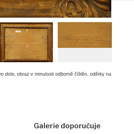
o dole, obraz v minulosti odborně čištěn, oděrky na
Galerie doporučuje