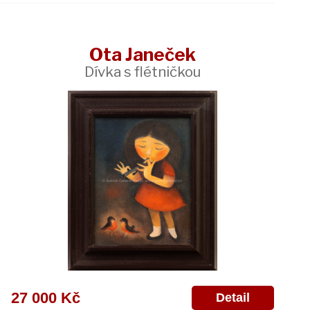
Ota Janeček
Dívka s flétničkou
27 000 Kč
Detail