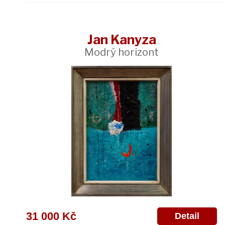
Jan Kanyza
Modrý horizont
31 000 Kč
Detail