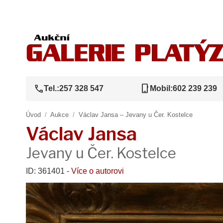
call
phone_iphone
Tel.:
257 328 547
Mobil:
602 239 239
Úvod
/
Aukce
/
Václav Jansa – Jevany u Čer. Kostelce
Václav Jansa
Jevany u Čer. Kostelce
ID: 361401 -
Více o autorovi