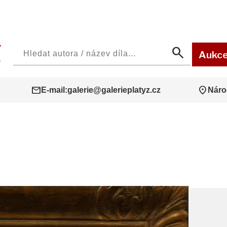
search
Aukc
mail
location_on
E-mail:
galerie@galerieplatyz.cz
Náro