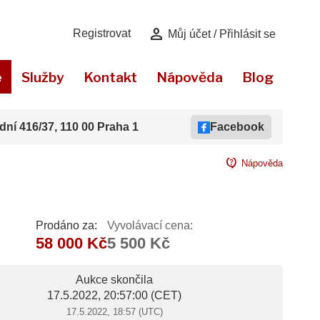
person
Registrovat
Můj účet / Přihlásit se
e
Služby
Kontakt
Nápověda
Blog
dní 416/37, 110 00 Praha 1
Facebook
contact_support
Nápověda
Prodáno za:
Vyvolávací cena:
58 000 Kč
5 500 Kč
Aukce skončila
17.5.2022, 20:57:00
(CET)
17.5.2022, 18:57 (UTC)