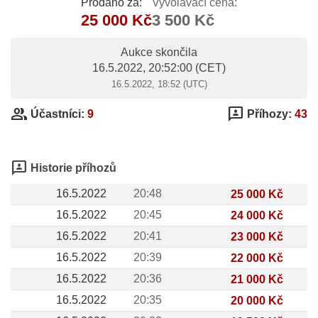
Prodáno za:
Vyvolávací cena:
25 000 Kč
3 500 Kč
Aukce skončila
16.5.2022, 20:52:00
(CET)
16.5.2022, 18:52 (UTC)
group
3p
Účastníci:
9
Příhozy:
43
3p
Historie příhozů
16.5.2022
20:48
25 000 Kč
16.5.2022
20:45
24 000 Kč
16.5.2022
20:41
23 000 Kč
16.5.2022
20:39
22 000 Kč
16.5.2022
20:36
21 000 Kč
16.5.2022
20:35
20 000 Kč