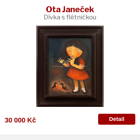
Ota Janeček
Dívka s flétničkou
Detail
30 000 Kč