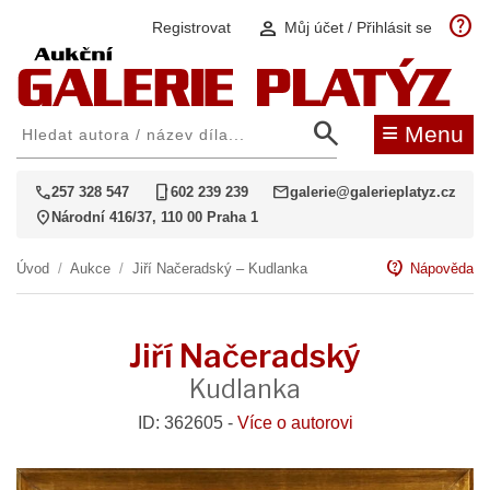
help
person
Registrovat
Můj účet / Přihlásit se
search
≡
Menu
call
phone_iphone
mail
257 328 547
602 239 239
galerie@galerieplatyz.cz
location_on
Národní 416/37, 110 00 Praha 1
contact_support
Úvod
/
Aukce
/
Jiří Načeradský – Kudlanka
Nápověda
Jiří Načeradský
Kudlanka
ID: 362605 -
Více o autorovi