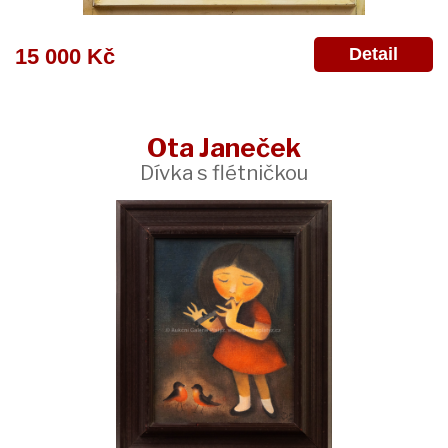
Detail
15 000 Kč
Ota Janeček
Dívka s flétničkou