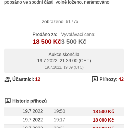
popsáno ve spodní části, volně loženo, nerámováno
zobrazeno:
6177x
Prodáno za:
Vyvolávací cena:
18 500 Kč
3 500 Kč
Aukce skončila
19.7.2022, 21:39:00
(CET)
19.7.2022, 19:39 (UTC)
group
3p
Účastníci:
12
Příhozy:
42
3p
Historie příhozů
19.7.2022
19:50
18 500 Kč
19.7.2022
19:17
18 000 Kč