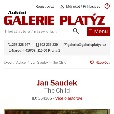
help
person
Registrovat
Můj účet / Přihlásit se
search
≡
Menu
call
phone_iphone
mail
257 328 547
602 239 239
galerie@galerieplatyz.cz
location_on
Národní 416/37, 110 00 Praha 1
contact_support
Úvod
/
Aukce
/
Jan Saudek – The Child
Nápověda
Jan Saudek
The Child
ID: 364305 -
Více o autorovi