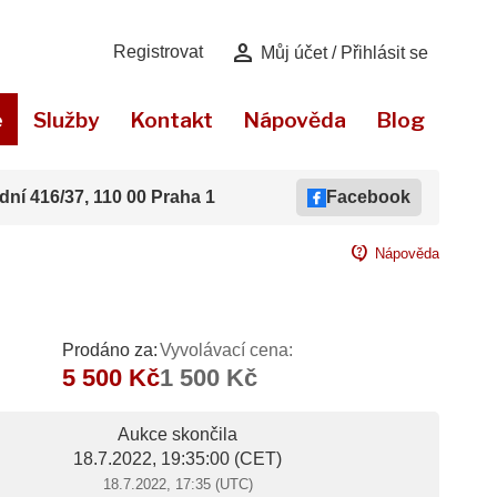
person
Registrovat
Můj účet / Přihlásit se
e
Služby
Kontakt
Nápověda
Blog
dní 416/37, 110 00 Praha 1
Facebook
contact_support
Nápověda
Prodáno za:
Vyvolávací cena:
5 500 Kč
1 500 Kč
Aukce skončila
18.7.2022, 19:35:00
(CET)
18.7.2022, 17:35 (UTC)