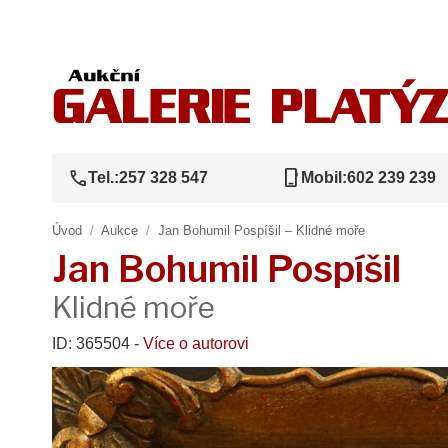
call
phone_iphone
Tel.:
257 328 547
Mobil:
602 239 239
Úvod
/
Aukce
/
Jan Bohumil Pospíšil – Klidné moře
Jan Bohumil Pospíšil
Klidné moře
ID: 365504 -
Více o autorovi