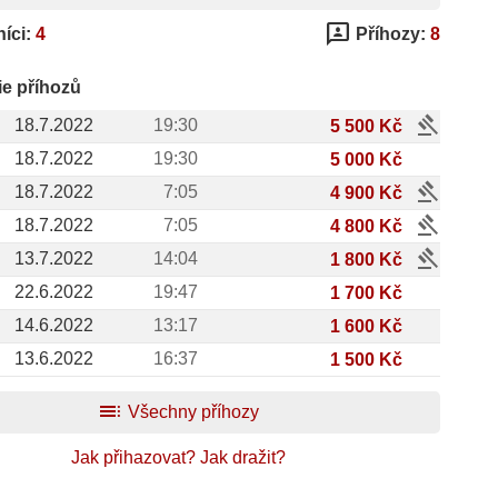
3p
íci:
4
Příhozy:
8
ie příhozů
gavel
18.7.2022
19:30
5 500 Kč
18.7.2022
19:30
5 000 Kč
gavel
18.7.2022
7:05
4 900 Kč
gavel
18.7.2022
7:05
4 800 Kč
gavel
13.7.2022
14:04
1 800 Kč
22.6.2022
19:47
1 700 Kč
14.6.2022
13:17
1 600 Kč
13.6.2022
16:37
1 500 Kč
toc
Všechny příhozy
Jak přihazovat?
Jak dražit?