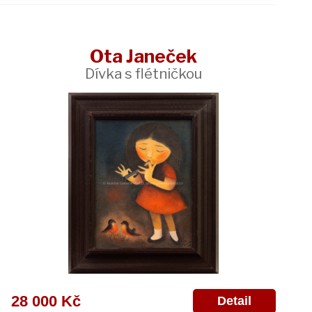
Ota Janeček
Dívka s flétničkou
28 000 Kč
Detail