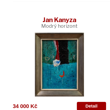
Jan Kanyza
Modrý horizont
34 000 Kč
Detail