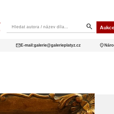
search
Aukc
mail
location_on
E-mail:
galerie@galerieplatyz.cz
Náro