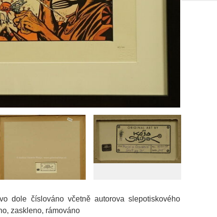
avo dole číslováno včetně autorova slepotiskového
váno, zaskleno, rámováno