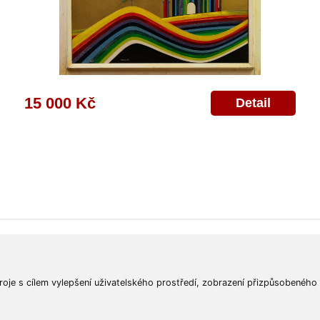
15 000 Kč
Detail
ajů
Poskytnutí osobních údajů
Deklarace o ochraně os. údajů
Nápověda
Mapa
roje s cílem vylepšení uživatelského prostředí, zobrazení přizpůsobeného