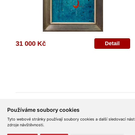
31 000 Kč
Detail
Všeobecné obchodní podmínky
Reklamační řád
Ochrana osobních úd
Používáme soubory cookies
Tyto webové stránky používají soubory cookies a další sledovací nást
zdroje návštěvnosti.