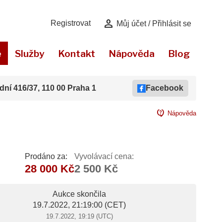
person
Registrovat
Můj účet / Přihlásit se
e
Služby
Kontakt
Nápověda
Blog
dní 416/37, 110 00 Praha 1
Facebook
contact_support
Nápověda
Prodáno za:
Vyvolávací cena:
28 000 Kč
2 500 Kč
Aukce skončila
19.7.2022, 21:19:00
(CET)
19.7.2022, 19:19 (UTC)