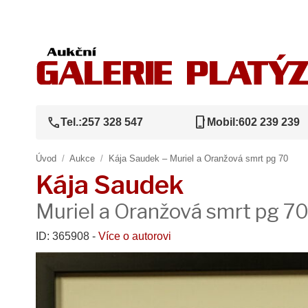
call
phone_iphone
Tel.:
257 328 547
Mobil:
602 239 239
Úvod
/
Aukce
/
Kája Saudek – Muriel a Oranžová smrt pg 70
Kája Saudek
Muriel a Oranžová smrt pg 7
ID: 365908 -
Více o autorovi