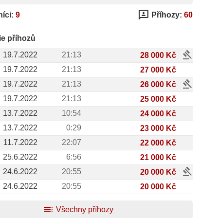
3p
íci:
9
Příhozy:
60
ie příhozů
gavel
19.7.2022
21:13
28 000 Kč
19.7.2022
21:13
27 000 Kč
gavel
19.7.2022
21:13
26 000 Kč
19.7.2022
21:13
25 000 Kč
13.7.2022
10:54
24 000 Kč
13.7.2022
0:29
23 000 Kč
11.7.2022
22:07
22 000 Kč
25.6.2022
6:56
21 000 Kč
gavel
24.6.2022
20:55
20 000 Kč
24.6.2022
20:55
20 000 Kč
toc
Všechny příhozy