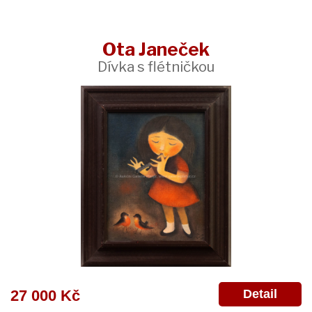
Ota Janeček
Dívka s flétničkou
Detail
27 000 Kč