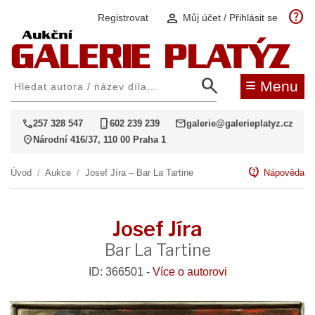
help
person
Registrovat
Můj účet / Přihlásit se
search
≡
Menu
call
phone_iphone
mail
257 328 547
602 239 239
galerie@galerieplatyz.cz
location_on
Národní 416/37, 110 00 Praha 1
contact_support
Úvod
/
Aukce
/
Josef Jíra – Bar La Tartine
Nápověda
Josef Jíra
Bar La Tartine
ID: 366501 -
Více o autorovi