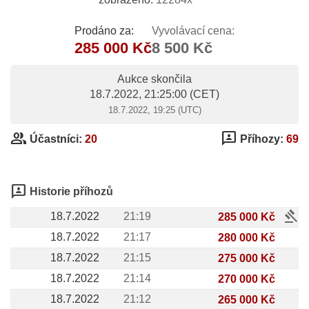
Prodáno za:
Vyvolávací cena:
285 000 Kč
8 500 Kč
Aukce skončila
18.7.2022, 21:25:00
(CET)
18.7.2022, 19:25 (UTC)
group
3p
Účastníci:
20
Příhozy:
69
3p
Historie příhozů
gavel
18.7.2022
21:19
285 000 Kč
18.7.2022
21:17
280 000 Kč
18.7.2022
21:15
275 000 Kč
18.7.2022
21:14
270 000 Kč
18.7.2022
21:12
265 000 Kč