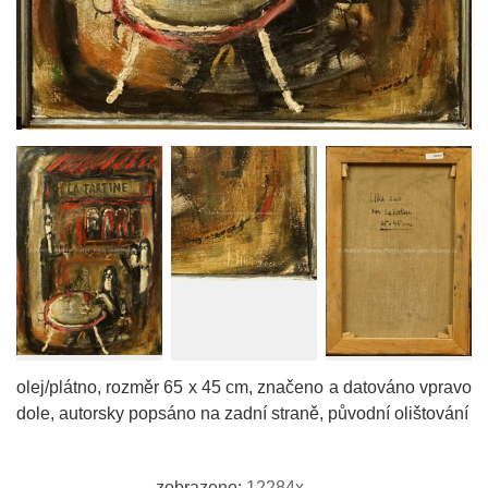
olej/plátno, rozměr 65 x 45 cm, značeno a datováno vpravo
dole, autorsky popsáno na zadní straně, původní olištování
zobrazeno:
12284x