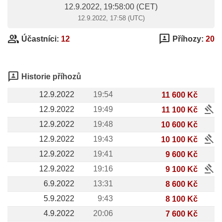
12.9.2022, 19:58:00
(CET)
12.9.2022, 17:58 (UTC)
group
3p
Účastníci:
12
Příhozy:
20
3p
Historie příhozů
12.9.2022
19:54
11 600 Kč
gavel
12.9.2022
19:49
11 100 Kč
12.9.2022
19:48
10 600 Kč
gavel
12.9.2022
19:43
10 100 Kč
12.9.2022
19:41
9 600 Kč
gavel
12.9.2022
19:16
9 100 Kč
6.9.2022
13:31
8 600 Kč
5.9.2022
9:43
8 100 Kč
4.9.2022
20:06
7 600 Kč