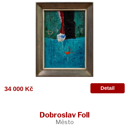
Detail
34 000 Kč
Dobroslav Foll
Město