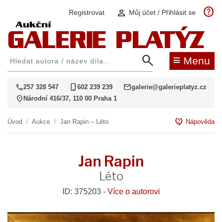
help
person
Registrovat
Můj účet / Přihlásit se
search
≡
Menu
call
phone_iphone
mail
257 328 547
602 239 239
galerie@galerieplatyz.cz
location_on
Národní 416/37, 110 00 Praha 1
contact_support
Úvod
/
Aukce
/
Jan Rapin – Léto
Nápověda
Jan Rapin
Léto
ID: 375203 -
Více o autorovi