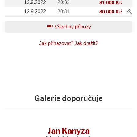
12.9.2022
20:32
81 000 Kč
gavel
12.9.2022
20:31
80 000 Kč
toc
Všechny příhozy
Jak přihazovat?
Jak dražit?
Galerie doporučuje
Jan Kanyza