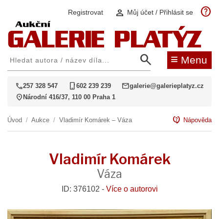
help
person
Registrovat
Můj účet / Přihlásit se
search
≡
Menu
call
phone_iphone
mail
257 328 547
602 239 239
galerie@galerieplatyz.cz
location_on
Národní 416/37, 110 00 Praha 1
contact_support
Úvod
/
Aukce
/
Vladimír Komárek – Váza
Nápověda
Vladimír Komárek
Váza
ID: 376102 -
Více o autorovi