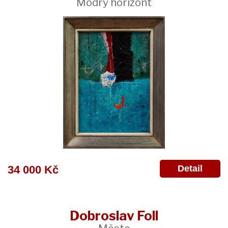
Modrý horizont
Detail
34 000 Kč
Dobroslav Foll