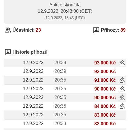
Aukce skončila
12.9.2022, 20:43:00
(CET)
12.9.2022, 18:43 (UTC)
group
3p
Účastníci:
23
Příhozy:
89
3p
Historie příhozů
gavel
12.9.2022
20:39
93 000 Kč
12.9.2022
20:39
92 000 Kč
gavel
12.9.2022
20:35
91 000 Kč
gavel
12.9.2022
20:35
90 000 Kč
gavel
12.9.2022
20:35
90 000 Kč
gavel
12.9.2022
20:35
84 000 Kč
12.9.2022
20:35
83 000 Kč
12.9.2022
20:33
82 000 Kč