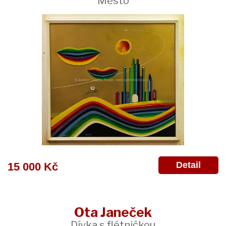
Město
Detail
15 000 Kč
Ota Janeček
Dívka s flétničkou