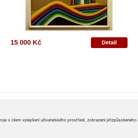
15 000 Kč
Detail
ajů
Poskytnutí osobních údajů
Deklarace o ochraně os. údajů
Nápověda
Mapa
roje s cílem vylepšení uživatelského prostředí, zobrazení přizpůsobeného