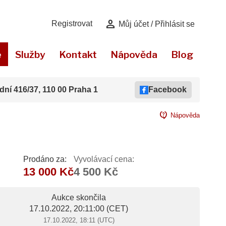
person
Registrovat
Můj účet / Přihlásit se
e
Služby
Kontakt
Nápověda
Blog
dní 416/37, 110 00 Praha 1
Facebook
contact_support
Nápověda
Prodáno za:
Vyvolávací cena:
13 000 Kč
4 500 Kč
Aukce skončila
17.10.2022, 20:11:00
(CET)
17.10.2022, 18:11 (UTC)