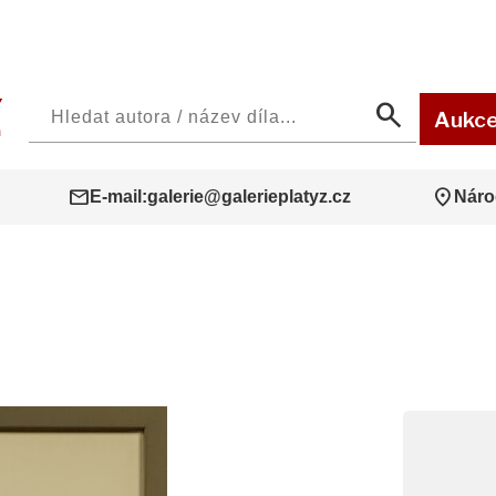
search
Aukc
mail
location_on
E-mail:
galerie@galerieplatyz.cz
Náro