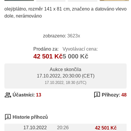
olej/plátno, rozměr 141 x 81 cm, značeno a datováno vlevo
dole, nerámováno
zobrazeno:
3623x
Prodáno za:
Vyvolávací cena:
42 501 Kč
5 000 Kč
Aukce skončila
17.10.2022, 20:30:00
(CET)
17.10.2022, 18:30 (UTC)
group
3p
Účastníci:
13
Příhozy:
48
3p
Historie příhozů
17.10.2022
20:26
42 501 Kč