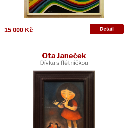
Detail
15 000 Kč
Ota Janeček
Dívka s flétničkou