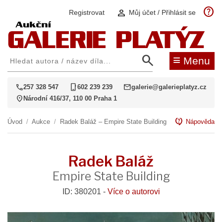
help
person
Registrovat
Můj účet / Přihlásit se
search
≡
Menu
call
phone_iphone
mail
257 328 547
602 239 239
galerie@galerieplatyz.cz
location_on
Národní 416/37, 110 00 Praha 1
contact_support
Úvod
/
Aukce
/
Radek Baláž – Empire State Building
Nápověda
Radek Baláž
Empire State Building
ID: 380201 -
Více o autorovi