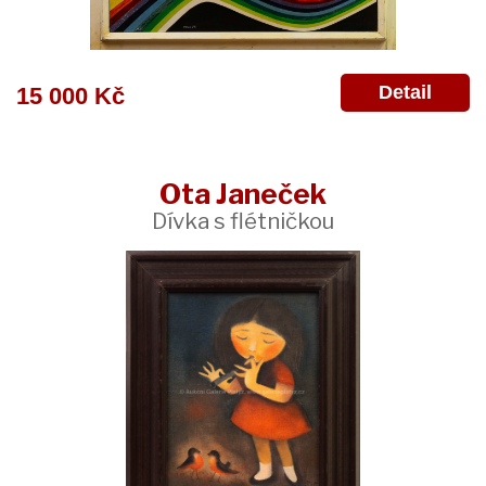
Detail
15 000 Kč
Ota Janeček
Dívka s flétničkou