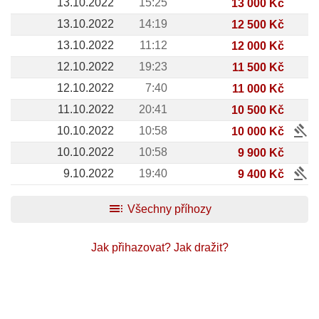
13.10.2022
15:25
13 000 Kč
13.10.2022
14:19
12 500 Kč
13.10.2022
11:12
12 000 Kč
12.10.2022
19:23
11 500 Kč
12.10.2022
7:40
11 000 Kč
11.10.2022
20:41
10 500 Kč
gavel
10.10.2022
10:58
10 000 Kč
10.10.2022
10:58
9 900 Kč
gavel
9.10.2022
19:40
9 400 Kč
toc
Všechny příhozy
Jak přihazovat?
Jak dražit?