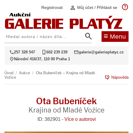
help
person
Registrovat
Můj účet / Přihlásit se
search
≡
Menu
call
phone_iphone
mail
257 328 547
602 239 239
galerie@galerieplatyz.cz
location_on
Národní 416/37, 110 00 Praha 1
Úvod
/
Aukce
/
Ota Bubeníček – Krajina od Mladé
contact_support
Vožice
Nápověda
Ota Bubeníček
Krajina od Mladé Vožice
ID: 382901 -
Více o autorovi