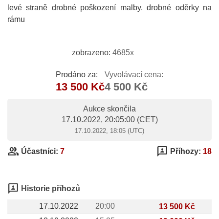
levé straně drobné poškození malby, drobné oděrky na
rámu
zobrazeno:
4685x
Prodáno za:
Vyvolávací cena:
13 500 Kč
4 500 Kč
Aukce skončila
17.10.2022, 20:05:00
(CET)
17.10.2022, 18:05 (UTC)
group
3p
Účastníci:
7
Příhozy:
18
3p
Historie příhozů
17.10.2022
20:00
13 500 Kč