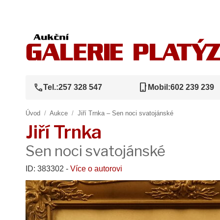
call
phone_iphone
Tel.:
257 328 547
Mobil:
602 239 239
Úvod
/
Aukce
/
Jiří Trnka – Sen noci svatojánské
Jiří Trnka
Sen noci svatojánské
ID: 383302 -
Více o autorovi