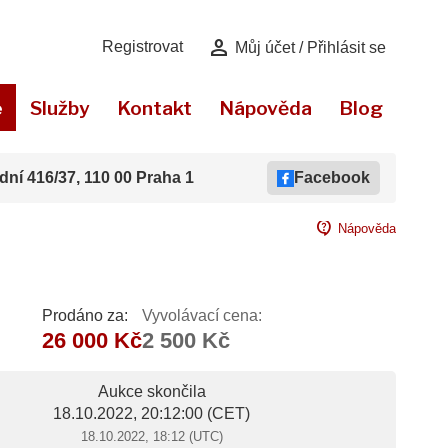
person
Registrovat
Můj účet / Přihlásit se
e
Služby
Kontakt
Nápověda
Blog
dní 416/37, 110 00 Praha 1
Facebook
contact_support
Nápověda
Prodáno za:
Vyvolávací cena:
26 000 Kč
2 500 Kč
Aukce skončila
18.10.2022, 20:12:00
(CET)
18.10.2022, 18:12 (UTC)