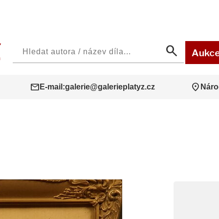
search
Aukc
mail
location_on
E-mail:
galerie@galerieplatyz.cz
Náro