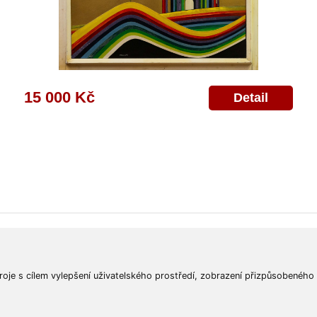
15 000 Kč
Detail
ajů
Poskytnutí osobních údajů
Deklarace o ochraně os. údajů
Nápověda
Mapa
roje s cílem vylepšení uživatelského prostředí, zobrazení přizpůsobeného