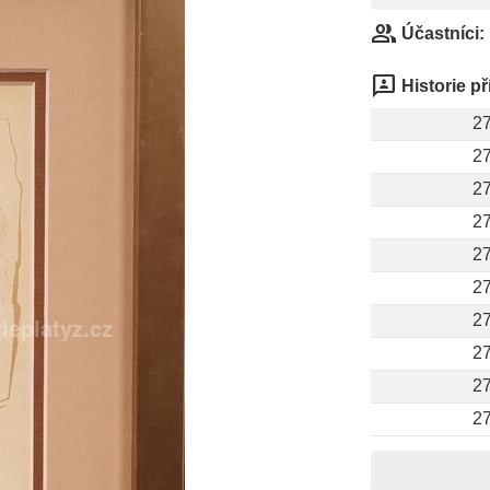
group
Účastníci:
3p
Historie p
27
27
27
27
27
27
27
27
27
27