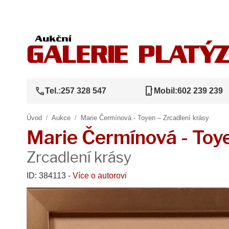
call
phone_iphone
Tel.:
257 328 547
Mobil:
602 239 239
Úvod
/
Aukce
/
Marie Čermínová - Toyen – Zrcadlení krásy
Marie Čermínová - Toy
Zrcadlení krásy
ID: 384113 -
Více o autorovi