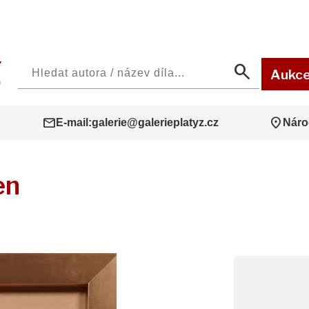
search
Aukc
mail
location_on
E-mail:
galerie@galerieplatyz.cz
Náro
en