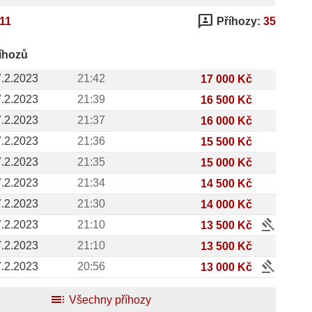
3p
11
Příhozy:
35
říhozů
.2.2023
21:42
17 000 Kč
.2.2023
21:39
16 500 Kč
.2.2023
21:37
16 000 Kč
.2.2023
21:36
15 500 Kč
.2.2023
21:35
15 000 Kč
.2.2023
21:34
14 500 Kč
.2.2023
21:30
14 000 Kč
gavel
.2.2023
21:10
13 500 Kč
.2.2023
21:10
13 500 Kč
gavel
.2.2023
20:56
13 000 Kč
toc
Všechny příhozy