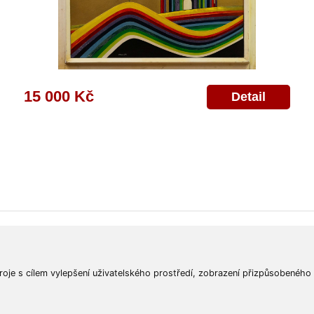
15 000 Kč
Detail
ajů
Poskytnutí osobních údajů
Deklarace o ochraně os. údajů
Nápověda
Mapa
roje s cílem vylepšení uživatelského prostředí, zobrazení přizpůsobeného