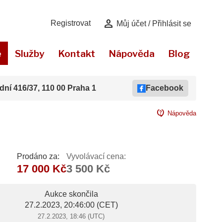
person
Registrovat
Můj účet / Přihlásit se
e
Služby
Kontakt
Nápověda
Blog
dní 416/37, 110 00 Praha 1
Facebook
contact_support
Nápověda
Prodáno za:
Vyvolávací cena:
17 000 Kč
3 500 Kč
Aukce skončila
27.2.2023, 20:46:00
(CET)
27.2.2023, 18:46 (UTC)