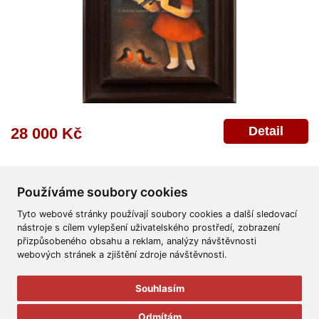
Detail
28 000 Kč
Používáme soubory cookies
Tyto webové stránky používají soubory cookies a další sledovací
nástroje s cílem vylepšení uživatelského prostředí, zobrazení
přizpůsobeného obsahu a reklam, analýzy návštěvnosti
Všeobecné obchodní podmínky
Reklamační řád
Ochrana osobních údajů
webových stránek a zjištění zdroje návštěvnosti.
Poskytnutí osobních údajů
Deklarace o ochraně os. údajů
Nápověda
Mapa
Souhlasím
© 2011-2026
Aukční Galerie Platýz
Odmítám