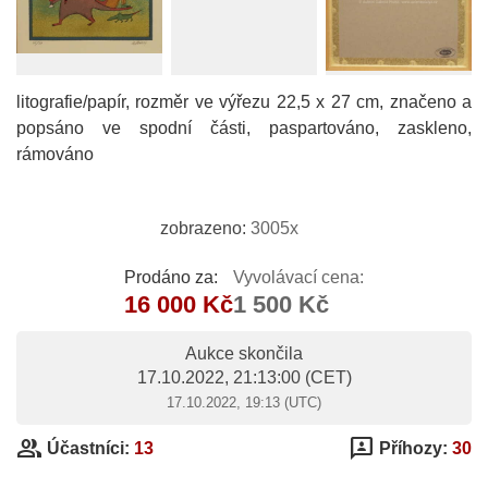
litografie/papír, rozměr ve výřezu 22,5 x 27 cm, značeno a
popsáno ve spodní části, paspartováno, zaskleno,
rámováno
zobrazeno:
3005x
Prodáno za:
Vyvolávací cena:
16 000 Kč
1 500 Kč
Aukce skončila
17.10.2022, 21:13:00
(CET)
17.10.2022, 19:13 (UTC)
group
3p
Účastníci:
13
Příhozy:
30