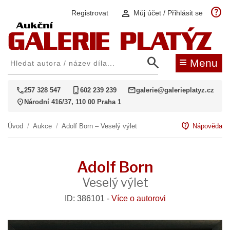
help
person
Registrovat
Můj účet / Přihlásit se
search
≡
Menu
call
phone_iphone
mail
257 328 547
602 239 239
galerie@galerieplatyz.cz
location_on
Národní 416/37, 110 00 Praha 1
contact_support
Úvod
/
Aukce
/
Adolf Born – Veselý výlet
Nápověda
Adolf Born
Veselý výlet
ID: 386101 -
Více o autorovi