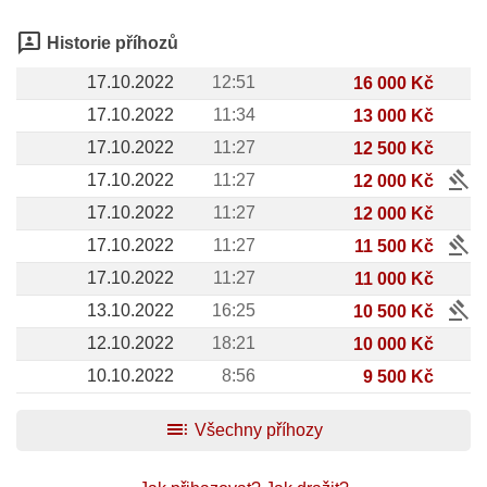
3p
Historie příhozů
17.10.2022
12:51
16 000 Kč
17.10.2022
11:34
13 000 Kč
17.10.2022
11:27
12 500 Kč
gavel
17.10.2022
11:27
12 000 Kč
17.10.2022
11:27
12 000 Kč
gavel
17.10.2022
11:27
11 500 Kč
17.10.2022
11:27
11 000 Kč
gavel
13.10.2022
16:25
10 500 Kč
12.10.2022
18:21
10 000 Kč
10.10.2022
8:56
9 500 Kč
toc
Všechny příhozy