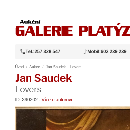
call
phone_iphone
Tel.:
257 328 547
Mobil:
602 239 239
Úvod
/
Aukce
/
Jan Saudek – Lovers
Jan Saudek
Lovers
ID: 390202 -
Více o autorovi