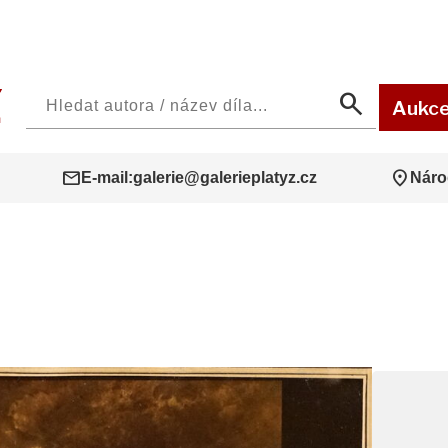
search
Aukc
mail
location_on
E-mail:
galerie@galerieplatyz.cz
Náro