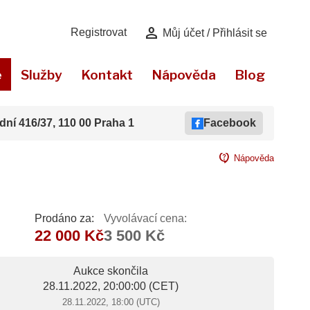
person
Registrovat
Můj účet / Přihlásit se
e
Služby
Kontakt
Nápověda
Blog
dní 416/37, 110 00 Praha 1
Facebook
contact_support
Nápověda
Prodáno za:
Vyvolávací cena:
22 000 Kč
3 500 Kč
Aukce skončila
28.11.2022, 20:00:00
(CET)
28.11.2022, 18:00 (UTC)