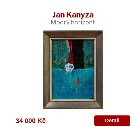
Jan Kanyza
Modrý horizont
34 000 Kč
Detail