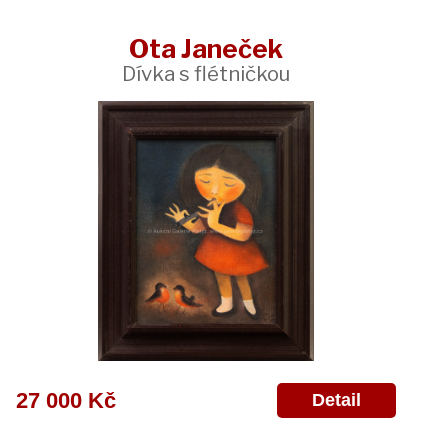
Ota Janeček
Dívka s flétničkou
27 000 Kč
Detail