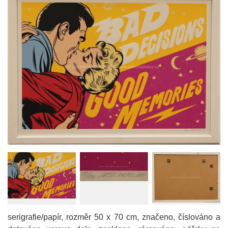
serigrafie/papír, rozměr 50 x 70 cm, značeno, číslováno a