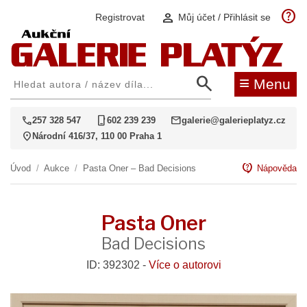
help
person
Registrovat
Můj účet / Přihlásit se
search
≡
Menu
call
phone_iphone
mail
257 328 547
602 239 239
galerie@galerieplatyz.cz
location_on
Národní 416/37, 110 00 Praha 1
contact_support
Úvod
/
Aukce
/
Pasta Oner – Bad Decisions
Nápověda
Pasta Oner
Bad Decisions
ID: 392302 -
Více o autorovi