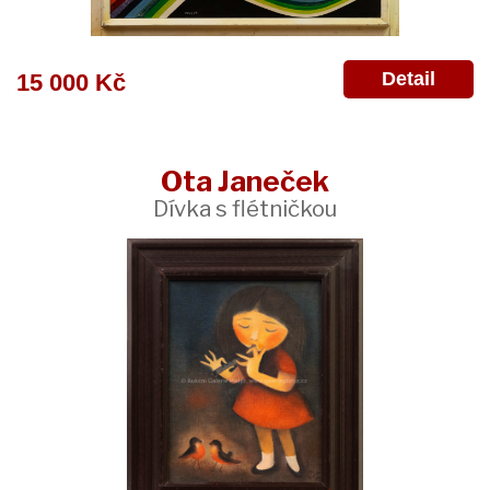
Detail
15 000 Kč
Ota Janeček
Dívka s flétničkou