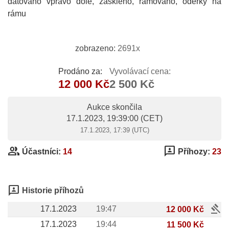
datováno vpravo dole, zaskleno, rámováno, oděrky na
rámu
zobrazeno:
2691x
Prodáno za:
Vyvolávací cena:
12 000 Kč
2 500 Kč
Aukce skončila
17.1.2023, 19:39:00
(CET)
17.1.2023, 17:39 (UTC)
group
3p
Účastníci:
14
Příhozy:
23
3p
Historie příhozů
gavel
17.1.2023
19:47
12 000 Kč
17.1.2023
19:44
11 500 Kč