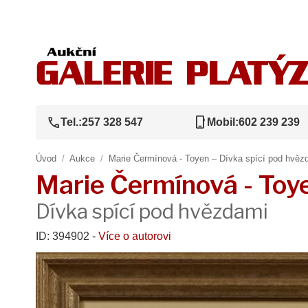
call
phone_iphone
Tel.:
257 328 547
Mobil:
602 239 239
Úvod
/
Aukce
/
Marie Čermínová - Toyen – Dívka spící pod hvěz
Marie Čermínová - Toy
Dívka spící pod hvězdami
ID: 394902 -
Více o autorovi