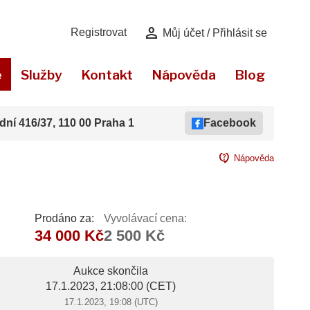
person
Registrovat
Můj účet / Přihlásit se
e
Služby
Kontakt
Nápověda
Blog
dní 416/37, 110 00 Praha 1
Facebook
contact_support
Nápověda
Prodáno za:
Vyvolávací cena:
34 000 Kč
2 500 Kč
Aukce skončila
17.1.2023, 21:08:00
(CET)
17.1.2023, 19:08 (UTC)