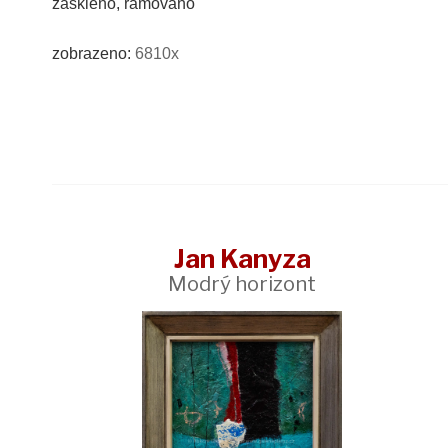
zaskleno, rámováno
zobrazeno:
6810x
Jan Kanyza
Modrý horizont