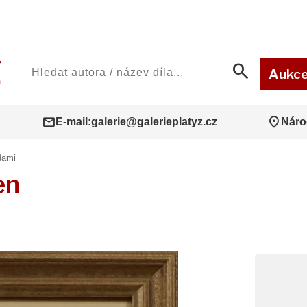
search
Aukc
mail
location_on
E-mail:
galerie@galerieplatyz.cz
Náro
dami
en