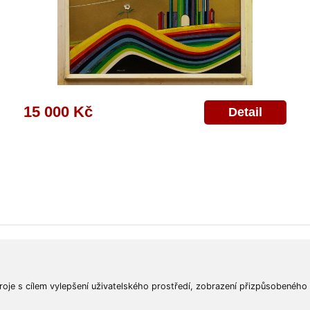
15 000 Kč
Detail
ajů
Poskytnutí osobních údajů
Deklarace o ochraně os. údajů
Nápověda
Mapa
roje s cílem vylepšení uživatelského prostředí, zobrazení přizpůsobeného