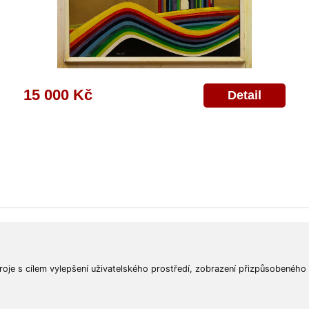
15 000 Kč
Detail
ajů
Poskytnutí osobních údajů
Deklarace o ochraně os. údajů
Nápověda
Mapa
roje s cílem vylepšení uživatelského prostředí, zobrazení přizpůsobeného