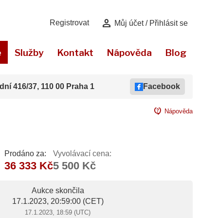
person
Registrovat
Můj účet / Přihlásit se
e
Služby
Kontakt
Nápověda
Blog
dní 416/37, 110 00 Praha 1
Facebook
contact_support
Nápověda
Prodáno za:
Vyvolávací cena:
36 333 Kč
5 500 Kč
Aukce skončila
17.1.2023, 20:59:00
(CET)
17.1.2023, 18:59 (UTC)