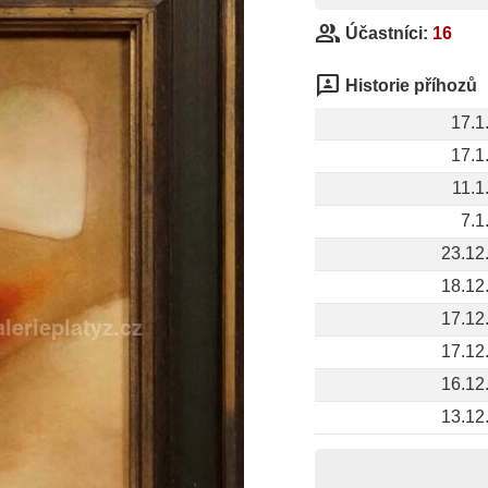
group
Účastníci:
16
3p
Historie příhozů
17.1
17.1
11.1
7.1
23.12
18.12
17.12
17.12
16.12
13.12