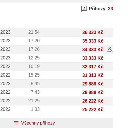
3p
Příhozy:
23
.2023
21:54
36 333 Kč
.2023
17:20
35 333 Kč
gavel
.2023
17:26
34 333 Kč
.2023
12:25
33 333 Kč
.2022
10:19
32 317 Kč
.2022
15:25
31 313 Kč
.2022
8:45
29 888 Kč
.2022
7:43
28 888 Kč
.2022
21:25
26 222 Kč
.2022
1:33
25 222 Kč
toc
Všechny příhozy