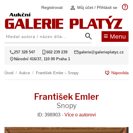
help
person
Registrovat
Můj účet / Přihlásit se
search
≡
Menu
call
phone_iphone
mail
257 328 547
602 239 239
galerie@galerieplatyz.cz
location_on
Národní 416/37, 110 00 Praha 1
contact_support
Úvod
/
Aukce
/
František Emler – Snopy
Nápověda
František Emler
Snopy
ID: 398903 -
Více o autorovi