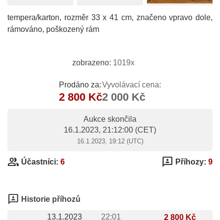
tempera/karton, rozměr 33 x 41 cm, značeno vpravo dole,
rámováno, poškozený rám
zobrazeno:
1019x
Prodáno za:
Vyvolávací cena:
2 800 Kč
2 000 Kč
Aukce skončila
16.1.2023, 21:12:00
(CET)
16.1.2023, 19:12 (UTC)
group
3p
Účastníci:
6
Příhozy:
9
3p
Historie příhozů
13.1.2023
22:01
2 800 Kč