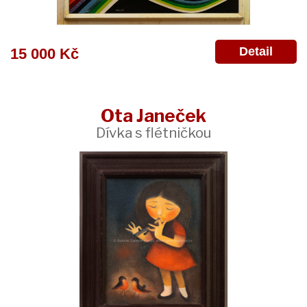
Detail
15 000 Kč
Ota Janeček
Dívka s flétničkou