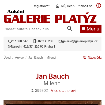
help
person
Registrovat
Můj účet / Přihlásit se
search
≡
Menu
call
phone_iphone
mail
257 328 547
602 239 239
galerie@galerieplatyz.cz
location_on
Národní 416/37, 110 00 Praha 1
contact_support
Úvod
/
Aukce
/
Jan Bauch – Milenci
Nápověda
Jan Bauch
Milenci
ID: 399302 -
Více o autorovi