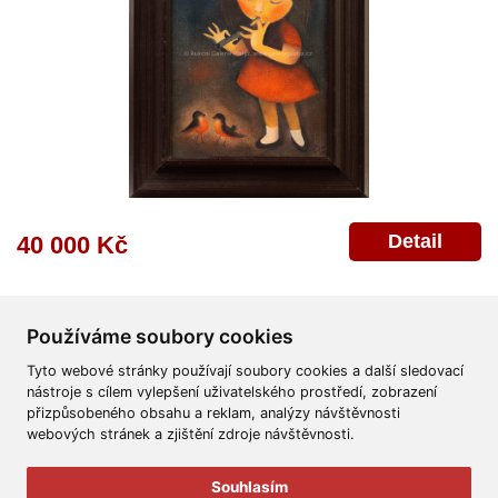
Detail
40 000 Kč
Používáme soubory cookies
Tyto webové stránky používají soubory cookies a další sledovací
nástroje s cílem vylepšení uživatelského prostředí, zobrazení
přizpůsobeného obsahu a reklam, analýzy návštěvnosti
Všeobecné obchodní podmínky
Reklamační řád
Ochrana osobních údajů
webových stránek a zjištění zdroje návštěvnosti.
Poskytnutí osobních údajů
Deklarace o ochraně os. údajů
Nápověda
Mapa
Souhlasím