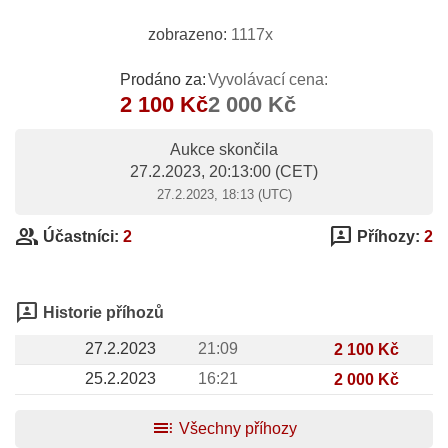
zobrazeno:
1117x
Prodáno za:
Vyvolávací cena:
2 100 Kč
2 000 Kč
Aukce skončila
27.2.2023, 20:13:00
(CET)
27.2.2023, 18:13 (UTC)
group
3p
Účastníci:
2
Příhozy:
2
3p
Historie příhozů
27.2.2023
21:09
2 100 Kč
25.2.2023
16:21
2 000 Kč
toc
Všechny příhozy