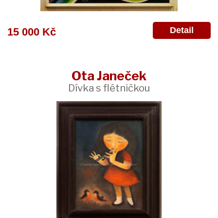
Detail
15 000 Kč
Ota Janeček
Dívka s flétničkou