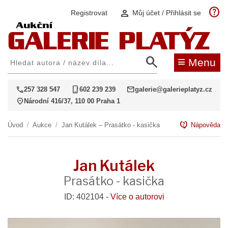
help
person
Registrovat
Můj účet / Přihlásit se
search
≡
Menu
call
phone_iphone
mail
257 328 547
602 239 239
galerie@galerieplatyz.cz
location_on
Národní 416/37, 110 00 Praha 1
contact_support
Úvod
/
Aukce
/
Jan Kutálek – Prasátko - kasička
Nápověda
Jan Kutálek
Prasátko - kasička
ID: 402104 -
Více o autorovi