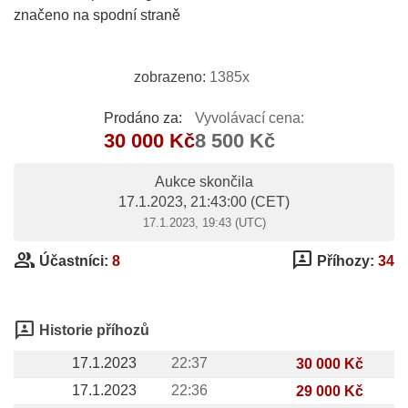
značeno na spodní straně
zobrazeno:
1385x
Prodáno za:
Vyvolávací cena:
30 000 Kč
8 500 Kč
Aukce skončila
17.1.2023, 21:43:00
(CET)
17.1.2023, 19:43 (UTC)
group
3p
Účastníci:
8
Příhozy:
34
3p
Historie příhozů
17.1.2023
22:37
30 000 Kč
17.1.2023
22:36
29 000 Kč