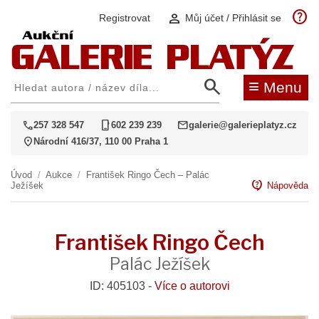
help
person
Registrovat
Můj účet / Přihlásit se
search
≡
Menu
call
phone_iphone
mail
257 328 547
602 239 239
galerie@galerieplatyz.cz
location_on
Národní 416/37, 110 00 Praha 1
Úvod
/
Aukce
/
František Ringo Čech – Palác
contact_support
Ježíšek
Nápověda
František Ringo Čech
Palác Ježíšek
ID: 405103 -
Více o autorovi