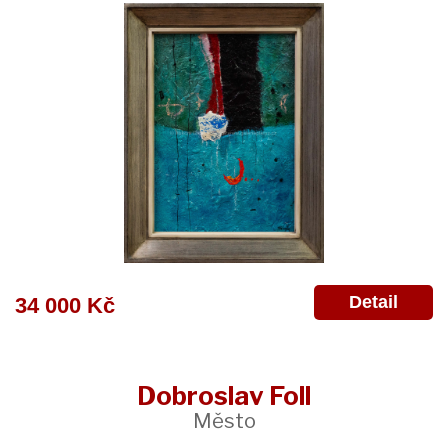
Detail
34 000 Kč
Dobroslav Foll
Město