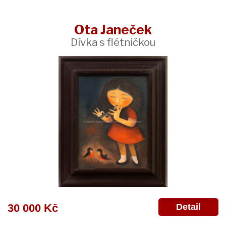
Ota Janeček
Dívka s flétničkou
Detail
30 000 Kč