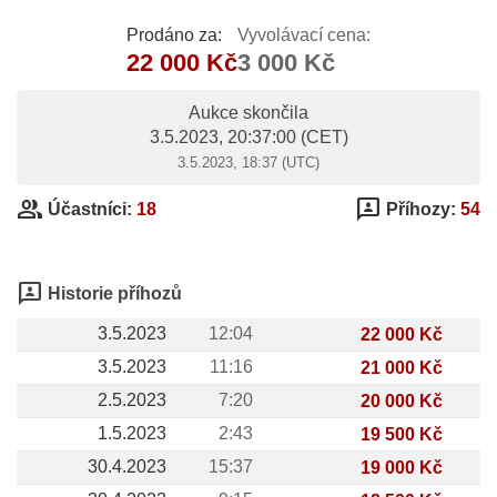
Prodáno za:
Vyvolávací cena:
22 000 Kč
3 000 Kč
Aukce skončila
3.5.2023, 20:37:00
(CET)
3.5.2023, 18:37 (UTC)
group
3p
Účastníci:
18
Příhozy:
54
3p
Historie příhozů
3.5.2023
12:04
22 000 Kč
3.5.2023
11:16
21 000 Kč
2.5.2023
7:20
20 000 Kč
1.5.2023
2:43
19 500 Kč
30.4.2023
15:37
19 000 Kč