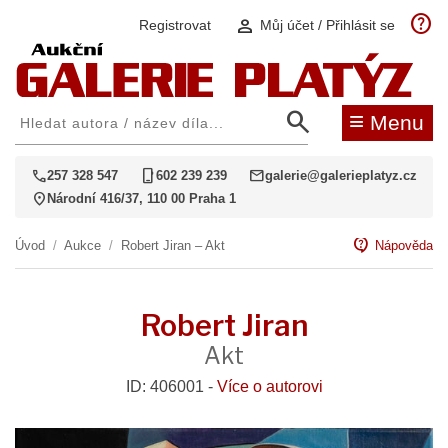
help
person
Registrovat
Můj účet / Přihlásit se
search
≡
Menu
call
phone_iphone
mail
257 328 547
602 239 239
galerie@galerieplatyz.cz
location_on
Národní 416/37, 110 00 Praha 1
contact_support
Úvod
/
Aukce
/
Robert Jiran – Akt
Nápověda
Robert Jiran
Akt
ID: 406001 -
Více o autorovi