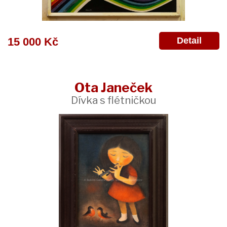
Detail
15 000 Kč
Ota Janeček
Dívka s flétničkou