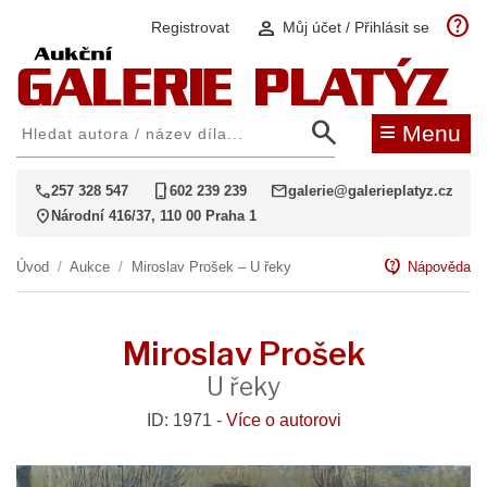
help
person
Registrovat
Můj účet / Přihlásit se
search
≡
Menu
call
phone_iphone
mail
257 328 547
602 239 239
galerie@galerieplatyz.cz
location_on
Národní 416/37, 110 00 Praha 1
contact_support
Úvod
/
Aukce
/
Miroslav Prošek – U řeky
Nápověda
Miroslav Prošek
U řeky
ID: 1971 -
Více o autorovi