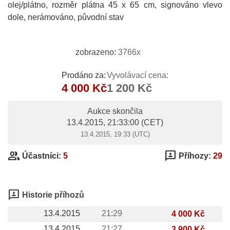
olej/plátno, rozměr plátna 45 x 65 cm, signováno vlevo
dole, nerámováno, původní stav
zobrazeno:
3766x
Prodáno za:
Vyvolávací cena:
4 000 Kč
1 200 Kč
Aukce skončila
13.4.2015, 21:33:00
(CET)
13.4.2015, 19:33 (UTC)
group
3p
Účastníci:
5
Příhozy:
29
3p
Historie příhozů
13.4.2015
21:29
4 000 Kč
13.4.2015
21:27
3 900 Kč